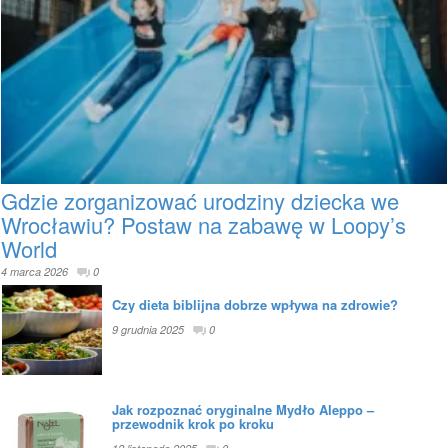
Gdzie zorganizować urodziny dziecka we
Wrocławiu? Postaw na zabawę w Loopy’s
World
4 marca 2026
0
Czy dieta biblijna dobrze wpływa na zdrowie?
9 grudnia 2025
0
Jak rozpoznać oryginalne Mydło Aleppo –
przewodnik krok po kroku