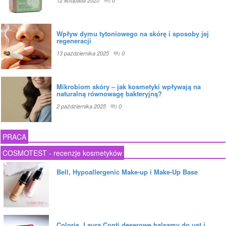
12 listopada 2025
0
Wpływ dymu tytoniowego na skórę i sposoby jej
regeneracji
13 października 2025
0
Mikrobiom skóry – jak kosmetyki wpływają na
naturalną równowagę bakteryjną?
2 października 2025
0
PRACA
COSMOTEST - recenzje kosmetyków
Bell, Hypoallergenic Make-up i Make-Up Base
Coloris, Laura Conti deserowe balsamy do ust i