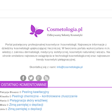
Portal poświęcony profesjonalnej kosmetyce i kosmetologii. Najnowsze informacje z
dziedziny kosmetologii upiększającej i leczniczej. W tworzeniu portalu wykorzystano m.in.
wiedzę z zakresu dermatologii, medycyny estetycznej, kosmetyki naturalnej i wizażu. Na
stronie omówiono najnowsze osiągnięcia w technologii kosmetologicznej oraz najnowsze
trendy kosmetyki pielęgnacyjnej.
Skontatkuj się z nami:
info@cosmetologia.pl
OSTATNIO KOMENTOWANE
o
Peeling kawitacyjny
Patrycja Bluszcz
o
Peelingi chemiczne – kontrolowane złuszczanie
Klaudia
o
Pielęgnacja skóry wrażliwej
Hania
o
Zimą pamiętaj o depilacji
Misia
o
Zimą pamiętaj o depilacji
Jola