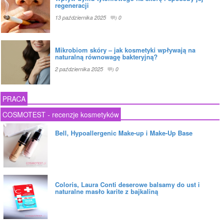
regeneracji
13 października 2025
0
Mikrobiom skóry – jak kosmetyki wpływają na
naturalną równowagę bakteryjną?
2 października 2025
0
PRACA
COSMOTEST - recenzje kosmetyków
Bell, Hypoallergenic Make-up i Make-Up Base
Coloris, Laura Conti deserowe balsamy do ust i
naturalne masło karite z bajkaliną