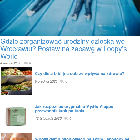
Gdzie zorganizować urodziny dziecka we
Wrocławiu? Postaw na zabawę w Loopy’s
World
4 marca 2026
0
Czy dieta biblijna dobrze wpływa na zdrowie?
9 grudnia 2025
0
Jak rozpoznać oryginalne Mydło Aleppo –
przewodnik krok po kroku
12 listopada 2025
0
Wpływ dymu tytoniowego na skórę i sposoby jej