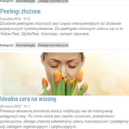
Kategorie:
Kosmetologia
Zabiegi kosmetyczne
Peelingi złożone
5 grudnia 2012
2
Działanie peelingów złożonych jest często intensywniejsze niż działanie
pojedynczych hydroksykwasów. Do peelingów złożonych zalicza się m.in.
Yellow Peel, GlyKoPeel, Cosmelan, roztwór Jassnera.
Kategorie:
Kosmetologia
Zabiegi kosmetyczne
Idealna cera na wiosnę
23 marca 2012
1
Pierwsze wiosenne promienie słońca mobilizują nas do intensywnej
pielęgnacji cery. Po zimie skóra jest zwykle zszarzała, podrażniona i
przesuszona, dlatego chętniej odwiedzamy salony kosmetyczne i poddajemy
się zabiegom regenerującym i upiększającym.