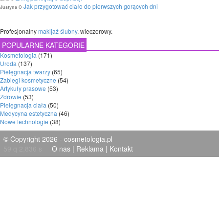
o
Jak przygotować ciało do pierwszych gorących dni
Justyna
Profesjonalny
makijaż ślubny
, wieczorowy.
POPULARNE KATEGORIE
Kosmetologia
(171)
Uroda
(137)
Pielęgnacja twarzy
(65)
Zabiegi kosmetyczne
(54)
Artykuły prasowe
(53)
Zdrowie
(53)
Pielęgnacja ciała
(50)
Medycyna estetyczna
(46)
Nowe technologie
(38)
© Copyright 2026 - cosmetologia.pl
59 q 2,836 s
O nas
|
Reklama
|
Kontakt