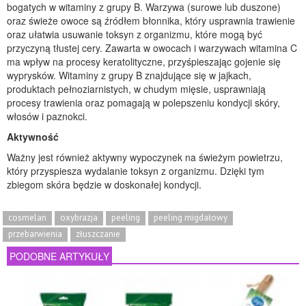
bogatych w witaminy z grupy B. Warzywa (surowe lub duszone)
oraz świeże owoce są źródłem błonnika, który usprawnia trawienie
oraz ułatwia usuwanie toksyn z organizmu, które mogą być
przyczyną tłustej cery. Zawarta w owocach i warzywach witamina C
ma wpływ na procesy keratolityczne, przyśpieszając gojenie się
wyprysków. Witaminy z grupy B znajdujące się w jajkach,
produktach pełnoziarnistych, w chudym mięsie, usprawniają
procesy trawienia oraz pomagają w polepszeniu kondycji skóry,
włosów i paznokci.
Aktywność
Ważny jest również aktywny wypoczynek na świeżym powietrzu,
który przyspiesza wydalanie toksyn z organizmu. Dzięki tym
zbiegom skóra będzie w doskonałej kondycji.
cosmelan
oxybrazja
peeling
peeling migdałowy
przebarwienia
złuszczanie
PODOBNE ARTYKUŁY