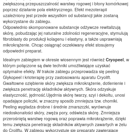
zwiększoną przepuszczalność warstwy rogowej i błony komórkowej
poprzez działanie pola elektrycznego. Efekt mezoterapii
uzależniony jest przede wszystkim od substancji jakie zostaną
wykorzystane do zabiegu.
Odpowiednio skomponowane substancje odżywcze rewitalizują
skórę, pobudzając jej naturalne zdolności regeneracyjne, stymulują
fibroblasty do produkcji kolagenu i elastyny, a także usprawniają
mikrokrążenie. Chcąc osiągnąć oczekiwany efekt stosujemy
odpowiedni preparat.
Idealnym zabiegiem w okresie wiosennym jest również
Cryopeel
, w
którym połączone są dwie techniki umożliwiające uzyskać
optymalne efekty. W trakcie zabiegu przeprowadza się peeling
Glykopeel i krioterapię przy zastosowaniu aparatu Cryolift.
Gwałtowne oziębienie skóry zwiększa mikrokrążenie, dotlenienie i
zwiększa penetrację składników aktywnych. Skóra odzyskuje
elastyczność, jędrność.Ujędrnia skórę twarzy, szyi i dekoltu, unosi
opadające policzki, w znaczny sposób zmniejsza tzw. chomiki.
Peeling wygładza drobne i średnie zmarszczki, wyrównuje
niedoskonałości skóry, zwęża pory, odświeża skórę. Zmniejsza
przerośniętą warstwę rogową oraz poprawia mikrokrążenie, dzięki
temu zwiększa penetrację składników aktywnych zawartych w żelu
do Croliftu. W zabiegu wykorzystuje się preparaty zawierające