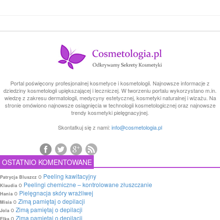
Portal poświęcony profesjonalnej kosmetyce i kosmetologii. Najnowsze informacje z
dziedziny kosmetologii upiększającej i leczniczej. W tworzeniu portalu wykorzystano m.in.
wiedzę z zakresu dermatologii, medycyny estetycznej, kosmetyki naturalnej i wizażu. Na
stronie omówiono najnowsze osiągnięcia w technologii kosmetologicznej oraz najnowsze
trendy kosmetyki pielęgnacyjnej.
Skontatkuj się z nami:
info@cosmetologia.pl
OSTATNIO KOMENTOWANE
o
Peeling kawitacyjny
Patrycja Bluszcz
o
Peelingi chemiczne – kontrolowane złuszczanie
Klaudia
o
Pielęgnacja skóry wrażliwej
Hania
o
Zimą pamiętaj o depilacji
Misia
o
Zimą pamiętaj o depilacji
Jola
o
Zimą pamiętaj o depilacji
Elka