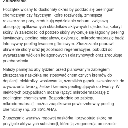
Złuszczanie
Początek wiosny to doskonały okres by poddać się peelingom
chemicznym czy fizycznym, które rozświetlą, zmniejszą
rozszerzone pory, zredukują wydzielanie sebum, zwiększą
absorpcję aplikowanych składników aktywnych i ujednolicą koloryt
skóry. W zależności od potrzeb skóry wykonuje się łagodny peeling
kawitacyjny, peeling migdałowy, oxybrazję, mikrodermabrazję bądź
intensywny peeling kwasem glikolowym. Złuszczanie poprawi
ukrwienie skóry oraz jej zdolności regeneracyjne, pobudzi do
wytwarzania włókien kolagenowych i elastynowych oraz zredukuje
przebarwienia.
Należy pamiętać aby tydzień przed planowanym zabiegiem
złuszczania naskórka nie stosować chemicznych kremów do
depilacji, elektrolizy, woskowania, szorstkich gąbek, szczoteczek do
czyszczenia twarzy, żelów i kremów peelingujących do twarzy. W
niektórych przypadkach można łączyć mikrodermabrazję z
peelingiem chemicznym. Bezpośrednio po zabiegu
mikrodermabrazji można zaaplikować powierzchowny peeling
chemiczny (np. 20-35% AHA).
Złuszczanie warstwy rogowej naskórka i przygotuje skórę na
przyjęcie aktywnych substancji, które ją zregenerują po okresie