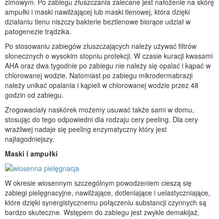
zimowym. Po zabiegu złuszczania zalecane jest nałożenie na skórę
ampułki i maski nawilżającej lub maski tlenowej, która dzięki
działaniu tlenu niszczy bakterie beztlenowe biorące udział w
patogenezie trądzika.
Po stosowaniu zabiegów złuszczających należy używać filtrów
słonecznych o wysokim stopniu protekcji. W czasie kuracji kwasami
AHA oraz dwa tygodnie po zabiegu nie należy się opalać i kąpać w
chlorowanej wodzie. Natomiast po zabiegu mikrodermabrazji
należy unikać opalania i kąpieli w chlorowanej wodzie przez 48
godzin od zabiegu.
Zrogowaciały naskórek możemy usuwać także sami w domu,
stosując do tego odpowiedni dla rodzaju cery peeling. Dla cery
wrażliwej nadaje się peeling enzymatyczny który jest
najłagodniejszy.
Maski i ampułki
W okresie wiosennym szczególnym powodzeniem cieszą się
zabiegi pielęgnacyjne, nawilżające, dotleniające i uelastyczniające,
które dzięki synergistycznemu połączeniu substancji czynnych są
bardzo skuteczne. Wstępem do zabiegu jest zwykle demakijaż,