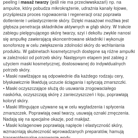
peeling i
masaż twarzy
(jeśli nie ma przeciwwskazań) np. na
ampułce, który pobudza mikrokrążenie, udrażnia kanały łojowe,
przyśpiesza proces rogowacenia i regeneracji oraz poprawia
dotlenienie i uelastycznienie skóry. Dzięki masażowi możliwa jest
głębsza penetracja składników aktywnych w głąb skóry. W trakcie
zabiegu pielęgnującego skórę twarzy, szyi i dekoltu zwykle nanosi
się ampułkę zawierającą skoncentrowane składniki i wykonuje
sonoforezę w celu zwiększenia zdolności skóry do wchłaniania
produktu. W gabinetach kosmetycznych dostępne są różne ampułki
w zależności od potrzeb skóry. Następnym etapem jest zabieg z
użyciem maski kosmetycznej, dostosowanej do indywidualnych
potrzeb skóry.
• Maski nawilżające są odpowiednie dla każdego rodzaju cery,
błyskawicznie likwidują uczucie ściągania i spłycają zmarszczki.
• Maski oczyszczające służą do usuwania zrogowaciałego
naskórka, oczyszczają skórę z zanieczyszczeń i łoju, poprawiają
koloryt skóry.
• Maski liftingujące używane są w celu wygładzenia i spłycenia
zmarszczek. Poprawiają owal twarzy, usuwają oznaki zmęczenia.
Nadają się na specjalne okazje, pod makijaż.
• Maski kolagenowe poprawiają napięcie i elastyczność skóry,
wzmacniają skuteczność wprowadzanych preparatów, hamują
transepidermalne parowanie wody.