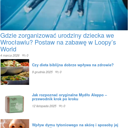
Gdzie zorganizować urodziny dziecka we
Wrocławiu? Postaw na zabawę w Loopy’s
World
4 marca 2026
0
Czy dieta biblijna dobrze wpływa na zdrowie?
9 grudnia 2025
0
Jak rozpoznać oryginalne Mydło Aleppo –
przewodnik krok po kroku
12 listopada 2025
0
Wpływ dymu tytoniowego na skórę i sposoby jej