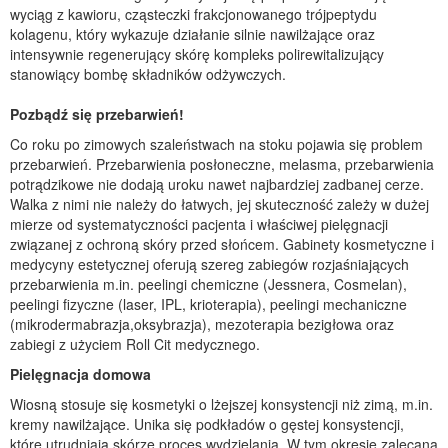
wyciąg z kawioru, cząsteczki frakcjonowanego trójpeptydu
kolagenu, który wykazuje działanie silnie nawilżające oraz
intensywnie regenerujący skórę kompleks polirewitalizujący
stanowiący bombę składników odżywczych.
Pozbądź się przebarwień!
Co roku po zimowych szaleństwach na stoku pojawia się problem
przebarwień. Przebarwienia posłoneczne, melasma, przebarwienia
potrądzikowe nie dodają uroku nawet najbardziej zadbanej cerze.
Walka z nimi nie należy do łatwych, jej skuteczność zależy w dużej
mierze od systematyczności pacjenta i właściwej pielęgnacji
związanej z ochroną skóry przed słońcem. Gabinety kosmetyczne i
medycyny estetycznej oferują szereg zabiegów rozjaśniających
przebarwienia m.in. peelingi chemiczne (Jessnera, Cosmelan),
peelingi fizyczne (laser, IPL, krioterapia), peelingi mechaniczne
(mikrodermabrazja,oksybrazja), mezoterapia bezigłowa oraz
zabiegi z użyciem Roll Cit medycznego.
Pielęgnacja domowa
Wiosną stosuje się kosmetyki o lżejszej konsystencji niż zimą, m.in.
kremy nawilżające. Unika się podkładów o gęstej konsystencji,
które utrudniają skórze proces wydzielania. W tym okresie zalecana