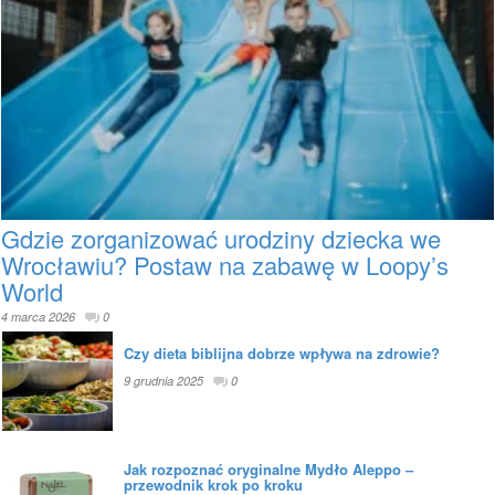
Gdzie zorganizować urodziny dziecka we
Wrocławiu? Postaw na zabawę w Loopy’s
World
4 marca 2026
0
Czy dieta biblijna dobrze wpływa na zdrowie?
9 grudnia 2025
0
Jak rozpoznać oryginalne Mydło Aleppo –
przewodnik krok po kroku