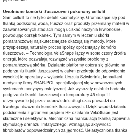
Uwolnione komórki tłuszczowe i pokonany cellulit
Sam cellulit to nie tylko defekt kosmetyczny. Gromadzące się pod
tkanką podskórną woda, tłuszcz oraz produkty przemiany materii w
zaawansowanych stadiach mogą uciskać naczynia krwionośne,
powodując obrzęk tkanek. Tym samym w leczeniu skórki
pomarańczowej najskuteczniejsze okazują się metody, które
przyspieszają naturalny proces lipolizy opróżniający komórki
tłuszczowe. – Technologia VelaShape łączy w sobie cztery źródła
energii, które pozwalają rozwiązać wszystkie problemy z
pomarańczową skórką. Działanie platformy opiera się głównie na
podgrzaniu tkanki tłuszczowej w całym przekroju do odpowiednio
wysokiej temperatury – wyjaśnia Urszula Sztwiertnia, konsultant
medyczny firmy SHAR-POL specjalizującej się w nowoczesnych
systemach medycyny estetycznej. Jak wykazały ostatnie badania,
podgrzanie tkanki tłuszczowej do temperatury 45 stopni i
utrzymywanie jej przez odpowiednio długi czas prowadzi do
trwałego niszczenia komórek tłuszczowych. Dzięki współdziałaniu
podciśnienia z grzaniem prądem RF działanie VelaShape jest
skuteczne i selektywne. Mechaniczna manipulacja tkanką zapewnia
stymulację drenażu limfatycznego, wzmagając aktywność
fibroblastów odpowiedzialnych za jędrność. Uelastyczniona tkanka