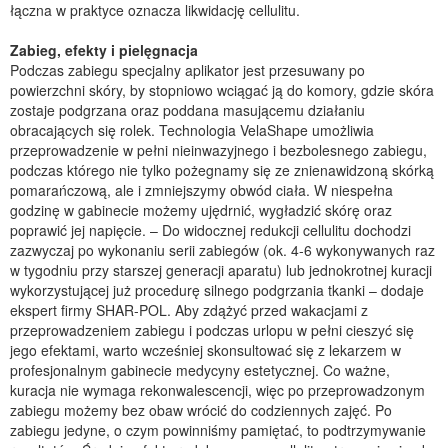
łączna w praktyce oznacza likwidację cellulitu.
Zabieg, efekty i pielęgnacja
Podczas zabiegu specjalny aplikator jest przesuwany po
powierzchni skóry, by stopniowo wciągać ją do komory, gdzie skóra
zostaje podgrzana oraz poddana masującemu działaniu
obracających się rolek. Technologia VelaShape umożliwia
przeprowadzenie w pełni nieinwazyjnego i bezbolesnego zabiegu,
podczas którego nie tylko pożegnamy się ze znienawidzoną skórką
pomarańczową, ale i zmniejszymy obwód ciała. W niespełna
godzinę w gabinecie możemy ujędrnić, wygładzić skórę oraz
poprawić jej napięcie. – Do widocznej redukcji cellulitu dochodzi
zazwyczaj po wykonaniu serii zabiegów (ok. 4-6 wykonywanych raz
w tygodniu przy starszej generacji aparatu) lub jednokrotnej kuracji
wykorzystującej już procedurę silnego podgrzania tkanki – dodaje
ekspert firmy SHAR-POL. Aby zdążyć przed wakacjami z
przeprowadzeniem zabiegu i podczas urlopu w pełni cieszyć się
jego efektami, warto wcześniej skonsultować się z lekarzem w
profesjonalnym gabinecie medycyny estetycznej. Co ważne,
kuracja nie wymaga rekonwalescencji, więc po przeprowadzonym
zabiegu możemy bez obaw wrócić do codziennych zajęć. Po
zabiegu jedyne, o czym powinniśmy pamiętać, to podtrzymywanie