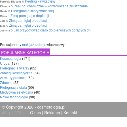
o
Peeling kawitacyjny
Patrycja Bluszcz
o
Peelingi chemiczne – kontrolowane złuszczanie
Klaudia
o
Pielęgnacja skóry wrażliwej
Hania
o
Zimą pamiętaj o depilacji
Misia
o
Zimą pamiętaj o depilacji
Jola
o
Zimą pamiętaj o depilacji
Elka
o
Jak przygotować ciało do pierwszych gorących dni
Justyna
Profesjonalny
makijaż ślubny
, wieczorowy.
POPULARNE KATEGORIE
Kosmetologia
(171)
Uroda
(137)
Pielęgnacja twarzy
(65)
Zabiegi kosmetyczne
(54)
Artykuły prasowe
(53)
Zdrowie
(53)
Pielęgnacja ciała
(50)
Medycyna estetyczna
(46)
Nowe technologie
(38)
© Copyright 2026 - cosmetologia.pl
45 q 1,278 s
O nas
|
Reklama
|
Kontakt