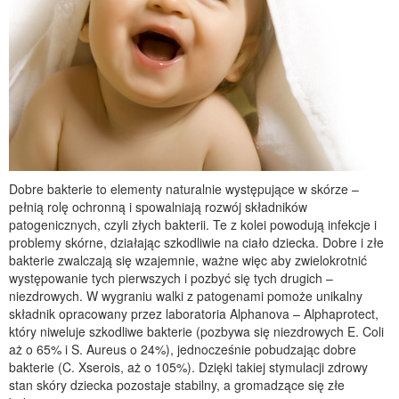
Dobre bakterie to elementy naturalnie występujące w skórze –
pełnią rolę ochronną i spowalniają rozwój składników
patogenicznych, czyli złych bakterii. Te z kolei powodują infekcje i
problemy skórne, działając szkodliwie na ciało dziecka. Dobre i złe
bakterie zwalczają się wzajemnie, ważne więc aby zwielokrotnić
występowanie tych pierwszych i pozbyć się tych drugich –
niezdrowych. W wygraniu walki z patogenami pomoże unikalny
składnik opracowany przez laboratoria Alphanova – Alphaprotect,
który niweluje szkodliwe bakterie (pozbywa się niezdrowych E. Coli
aż o 65% i S. Aureus o 24%), jednocześnie pobudzając dobre
bakterie (C. Xserois, aż o 105%). Dzięki takiej stymulacji zdrowy
stan skóry dziecka pozostaje stabilny, a gromadzące się złe