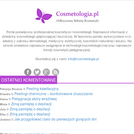
Portal poświęcony profesjonalnej kosmetyce i kosmetologii. Najnowsze informacje z
dziedziny kosmetologii upiększającej i leczniczej. W tworzeniu portalu wykorzystano m.in.
wiedzę z zakresu dermatologii, medycyny estetycznej, kosmetyki naturalnej i wizażu. Na
stronie omówiono najnowsze osiągnięcia w technologii kosmetologicznej oraz najnowsze
trendy kosmetyki pielęgnacyjnej.
Skontatkuj się z nami:
info@cosmetologia.pl
OSTATNIO KOMENTOWANE
o
Peeling kawitacyjny
Patrycja Bluszcz
o
Peelingi chemiczne – kontrolowane złuszczanie
Klaudia
o
Pielęgnacja skóry wrażliwej
Hania
o
Zimą pamiętaj o depilacji
Misia
o
Zimą pamiętaj o depilacji
Jola
o
Zimą pamiętaj o depilacji
Elka
o
Jak przygotować ciało do pierwszych gorących dni
Justyna