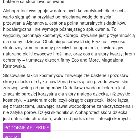
bakterie są stopniowo usuwane.
Alphaprotect występuje w naturalnych kosmetykach dla dzieci –
warto sięgnąć na przykład po micelarną wodę do mycia i
przewijania Alphanova. Jest ona pełna naturalnych składników,
hipoalergiczna i nie wymaga późniejszego spłukiwania. To
wygodny, pachnący kosmetyk, którego używanie jest przyjemnością
dla mamy i dziecka. Obok niego sprawdzi się Eryzinc – wysoko
skuteczny krem ochronny przeciw i na oparzenia, zawierający
naturalne olejki owocowe i roślinne, oraz coś dla skóry twarzy: krem
ochronny – tłumaczy ekspert firmy Eco and More, Magdalena
Kalinowska.
Stosowanie takich kosmetyków zniweluje złe bakterie i pozostawi
skórę dziecka nie tylko nawilżoną i świeżą, ale przede wszystkim
zdrową i wolną od patogenów. Dodatkowo woda micelarna jest
znacznie bardziej korzystna dla skóry małego dziecka, niż zwykłe
kosmetyki – zawiera micele, czyli okrągłe cząsteczki, które łączą
się z tłuszczami, usuwając nawet wodoodporne zanieczyszczenia i
nie zatyka porów. Dzięki składnikowi Alphaprotect skóra dziecka
jest naturalnie chroniona, wolna od podrażnień i infekcji skórnych.
PODOBNE ARTYKUŁY
SOCIAL