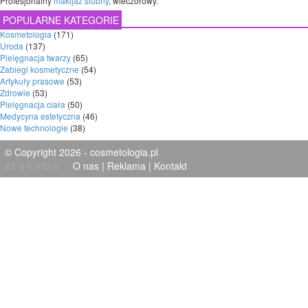
Profesjonalny
makijaż ślubny
, wieczorowy.
POPULARNE KATEGORIE
Kosmetologia
(171)
Uroda
(137)
Pielęgnacja twarzy
(65)
Zabiegi kosmetyczne
(54)
Artykuły prasowe
(53)
Zdrowie
(53)
Pielęgnacja ciała
(50)
Medycyna estetyczna
(46)
Nowe technologie
(38)
© Copyright 2026 - cosmetologia.pl
45 q 0,482 s
O nas
|
Reklama
|
Kontakt