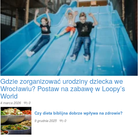
Gdzie zorganizować urodziny dziecka we
Wrocławiu? Postaw na zabawę w Loopy’s
World
4 marca 2026
0
Czy dieta biblijna dobrze wpływa na zdrowie?
9 grudnia 2025
0