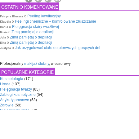
OSTATNIO KOMENTOWANE
o
Peeling kawitacyjny
Patrycja Bluszcz
o
Peelingi chemiczne – kontrolowane złuszczanie
Klaudia
o
Pielęgnacja skóry wrażliwej
Hania
o
Zimą pamiętaj o depilacji
Misia
o
Zimą pamiętaj o depilacji
Jola
o
Zimą pamiętaj o depilacji
Elka
o
Jak przygotować ciało do pierwszych gorących dni
Justyna
Profesjonalny
makijaż ślubny
, wieczorowy.
POPULARNE KATEGORIE
Kosmetologia
(171)
Uroda
(137)
Pielęgnacja twarzy
(65)
Zabiegi kosmetyczne
(54)
Artykuły prasowe
(53)
Zdrowie
(53)
Pielęgnacja ciała
(50)
Medycyna estetyczna
(46)
Nowe technologie
(38)
© Copyright 2026 - cosmetologia.pl
47 q 1,201 s
O nas
|
Reklama
|
Kontakt