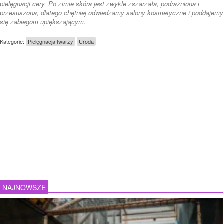
pielęgnacji cery. Po zimie skóra jest zwykle zszarzała, podrażniona i
przesuszona, dlatego chętniej odwiedzamy salony kosmetyczne i poddajemy
się zabiegom upiększającym.
Kategorie:
Pielęgnacja twarzy
Uroda
NAJNOWSZE