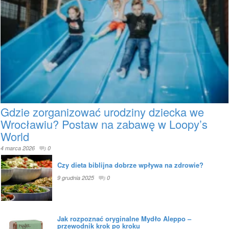
Gdzie zorganizować urodziny dziecka we
Wrocławiu? Postaw na zabawę w Loopy’s
World
4 marca 2026
0
Czy dieta biblijna dobrze wpływa na zdrowie?
9 grudnia 2025
0
Jak rozpoznać oryginalne Mydło Aleppo –
przewodnik krok po kroku