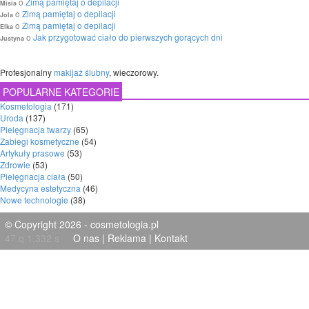
o
Zimą pamiętaj o depilacji
Misia
o
Zimą pamiętaj o depilacji
Jola
o
Zimą pamiętaj o depilacji
Elka
o
Jak przygotować ciało do pierwszych gorących dni
Justyna
Profesjonalny
makijaż ślubny
, wieczorowy.
POPULARNE KATEGORIE
Kosmetologia
(171)
Uroda
(137)
Pielęgnacja twarzy
(65)
Zabiegi kosmetyczne
(54)
Artykuły prasowe
(53)
Zdrowie
(53)
Pielęgnacja ciała
(50)
Medycyna estetyczna
(46)
Nowe technologie
(38)
© Copyright 2026 - cosmetologia.pl
47 q 1,332 s
O nas
|
Reklama
|
Kontakt