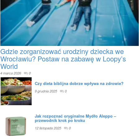
Gdzie zorganizować urodziny dziecka we
Wrocławiu? Postaw na zabawę w Loopy’s
World
4 marca 2026
0
Czy dieta biblijna dobrze wpływa na zdrowie?
9 grudnia 2025
0
Jak rozpoznać oryginalne Mydło Aleppo –
przewodnik krok po kroku
12 listopada 2025
0