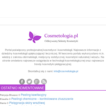
Portal poświęcony profesjonalnej kosmetyce i kosmetologii. Najnowsze informacje z
dziedziny kosmetologii upiększającej i leczniczej. W tworzeniu portalu wykorzystano m.in.
wiedzę z zakresu dermatologii, medycyny estetycznej, kosmetyki naturalnej i wizażu. Na
stronie omówiono najnowsze osiągnięcia w technologii kosmetologicznej oraz najnowsze
trendy kosmetyki pielęgnacyjnej.
Skontatkuj się z nami:
info@cosmetologia.pl
OSTATNIO KOMENTOWANE
o
Peeling kawitacyjny
Patrycja Bluszcz
o
Peelingi chemiczne – kontrolowane złuszczanie
Klaudia
o
Pielęgnacja skóry wrażliwej
Hania