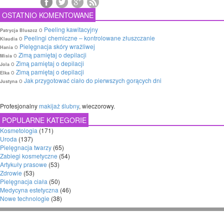
OSTATNIO KOMENTOWANE
o
Peeling kawitacyjny
Patrycja Bluszcz
o
Peelingi chemiczne – kontrolowane złuszczanie
Klaudia
o
Pielęgnacja skóry wrażliwej
Hania
o
Zimą pamiętaj o depilacji
Misia
o
Zimą pamiętaj o depilacji
Jola
o
Zimą pamiętaj o depilacji
Elka
o
Jak przygotować ciało do pierwszych gorących dni
Justyna
Profesjonalny
makijaż ślubny
, wieczorowy.
POPULARNE KATEGORIE
Kosmetologia
(171)
Uroda
(137)
Pielęgnacja twarzy
(65)
Zabiegi kosmetyczne
(54)
Artykuły prasowe
(53)
Zdrowie
(53)
Pielęgnacja ciała
(50)
Medycyna estetyczna
(46)
Nowe technologie
(38)
© Copyright 2026 - cosmetologia.pl