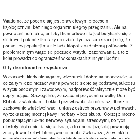
Wiadomo, że pocenie się jest prawidłowym procesem
fizjologicznym, bez niego organizm uległby przegrzaniu. Ale na
pewno ani normalne, ani zbyt komfortowe nie jest borykanie się z
siódmymi potami kilka razy na dzień. Tymczasem szacuje się, że
ponad 1% populacji ma nie lada kłopot z nadmierną potliwością. Z
problemem tym wiąże się poczucie wstydu, zażenowania, a to z
kolei prowadzi do ograniczeń w kontaktach z innymi ludźmi.
Gdy dezodorant nie wystarcza
W czasach, kiedy nienaganny wizerunek i dobre samopoczucie, a
co za tym idzie niezachwiana pewność siebie są podstawą sukcesu
w życiu osobistym i zawodowym, nadpotliwość faktycznie może być
deprymująca. Szczególnie, że czasami przypomina walkę Don
Kichota z wiatrakami. Lekko i przewiewnie się ubierasz, dbasz o
zachowanie właściwej wagi, unikasz ostrych przypraw w potrawach,
wyrzekasz się mocnej kawy i herbaty – bez skutku. Gorzej z mocno
pobudzającymi układ nerwowy sytuacjami stresowymi, bo tych
niestety chyba nie da się uniknąć, a to one najczęściej powodują
zdecydowanie zbyt intensywne pocenie. Zwłaszcza, że w takich
sytuacjach ma miejsce zjawisko błędnego koła: pocisz się, bo się