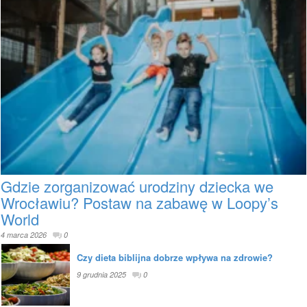
Gdzie zorganizować urodziny dziecka we
Wrocławiu? Postaw na zabawę w Loopy’s
World
4 marca 2026
0
Czy dieta biblijna dobrze wpływa na zdrowie?
9 grudnia 2025
0