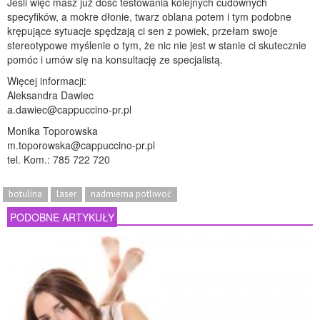
Jeśli więc masz już dość testowania kolejnych cudownych
specyfików, a mokre dłonie, twarz oblana potem i tym podobne
krępujące sytuacje spędzają ci sen z powiek, przełam swoje
stereotypowe myślenie o tym, że nic nie jest w stanie ci skutecznie
pomóc i umów się na konsultację ze specjalistą.
Więcej informacji:
Aleksandra Dawiec
a.dawiec@cappuccino-pr.pl
Monika Toporowska
m.toporowska@cappuccino-pr.pl
tel. Kom.: 785 722 720
botulina
laser
nadmierna potliwoć
PODOBNE ARTYKUŁY