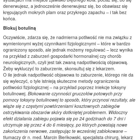
denerwujesz, a jednocześnie denerwujesz się, bo obawiasz się
krępujących mokrych plam oraz przykrego zapachu – i tak bez
końca.
Blokuj botuliną
Oczywiście, zdarza się, że nadmierna potliwość nie ma związku z
wymienionymi wyżej czynnikami fizjologicznymi – które w bardzo
ograniczony sposób, ale jednak możemy regulować – lecz wynika
na przykład z zaburzeń gospodarki hormonalnej czy chorób
neurologicznych, czyli jest tak zwaną nadpotliwością objawową.
Żeby wykluczyć to zaburzenie, skonsultuj się z lekarzem.
O ile jednak nadpotliwość objawowa to zaburzenie, którego nie da
się wyleczyć, o tyle istnieją skuteczne metody ograniczenia
potliwości fizjologicznej – na przykład poprzez iniekcje toksyny
botulinowej.
Blokowanie czynności gruczołów potowych przy
pomocy toksyny botulinowej to sposób, który przynosi rezultaty, ale
wiąże się z częstymi powtórzeniami kosztownych zabiegów
ostrzykiwania obszarów skóry dotkniętej problemem. Widoczny
efekt działania zabiegu pojawia się po 24 godzinach do 7 dni i
utrzymuje się przez 4 do 6 miesięcy, po których powstają nowe
zakończenia nerwowe, zastępując te wcześniej zablokowane
–
tłumaczy dr n. med. Marcin Bieńkowski, specjalista chirurg, lekarz