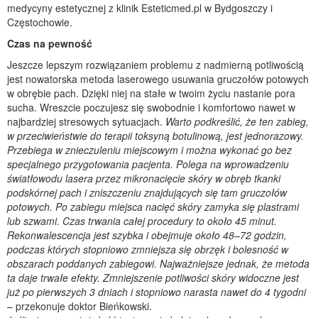
medycyny estetycznej z klinik Esteticmed.pl w Bydgoszczy i
Częstochowie.
Czas na pewność
Jeszcze lepszym rozwiązaniem problemu z nadmierną potliwością
jest nowatorska metoda laserowego usuwania gruczołów potowych
w obrębie pach. Dzięki niej na stałe w twoim życiu nastanie pora
sucha. Wreszcie poczujesz się swobodnie i komfortowo nawet w
najbardziej stresowych sytuacjach.
Warto podkreślić, że ten zabieg,
w przeciwieństwie do terapii toksyną botulinową, jest jednorazowy.
Przebiega w znieczuleniu miejscowym i można wykonać go bez
specjalnego przygotowania pacjenta. Polega na wprowadzeniu
światłowodu lasera przez mikronacięcie skóry w obręb tkanki
podskórnej pach i zniszczeniu znajdujących się tam gruczołów
potowych. Po zabiegu miejsca nacięć skóry zamyka się plastrami
lub szwami. Czas trwania całej procedury to około 45 minut.
Rekonwalescencja jest szybka i obejmuje około 48–72 godzin,
podczas których stopniowo zmniejsza się obrzęk i bolesność w
obszarach poddanych zabiegowi. Najważniejsze jednak, że metoda
ta daje trwałe efekty. Zmniejszenie potliwości skóry widoczne jest
już po pierwszych 3 dniach i stopniowo narasta nawet do 4 tygodni
– przekonuje doktor Bieńkowski.