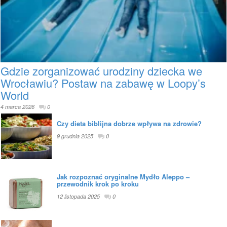
Gdzie zorganizować urodziny dziecka we
Wrocławiu? Postaw na zabawę w Loopy’s
World
4 marca 2026
0
Czy dieta biblijna dobrze wpływa na zdrowie?
9 grudnia 2025
0
Jak rozpoznać oryginalne Mydło Aleppo –
przewodnik krok po kroku
12 listopada 2025
0