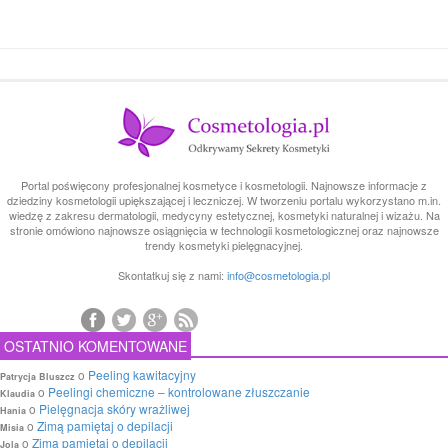
Portal poświęcony profesjonalnej kosmetyce i kosmetologii. Najnowsze informacje z
dziedziny kosmetologii upiększającej i leczniczej. W tworzeniu portalu wykorzystano m.in.
wiedzę z zakresu dermatologii, medycyny estetycznej, kosmetyki naturalnej i wizażu. Na
stronie omówiono najnowsze osiągnięcia w technologii kosmetologicznej oraz najnowsze
trendy kosmetyki pielęgnacyjnej.
Skontatkuj się z nami:
info@cosmetologia.pl
OSTATNIO KOMENTOWANE
o
Peeling kawitacyjny
Patrycja Bluszcz
o
Peelingi chemiczne – kontrolowane złuszczanie
Klaudia
o
Pielęgnacja skóry wrażliwej
Hania
o
Zimą pamiętaj o depilacji
Misia
o
Zimą pamiętaj o depilacji
Jola