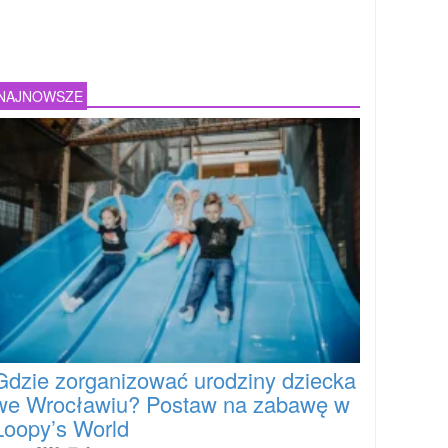
NAJNOWSZE
Gdzie zorganizować urodziny dziecka
we Wrocławiu? Postaw na zabawę w
Loopy’s World