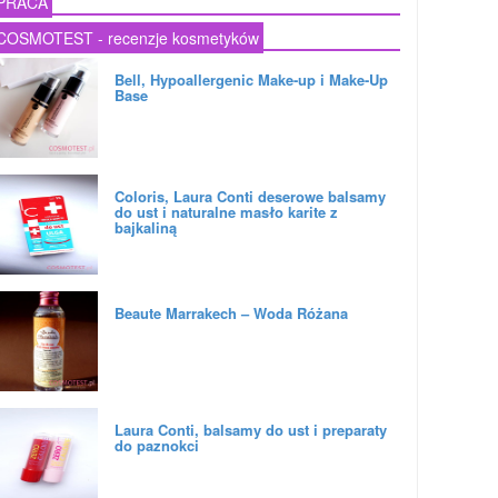
PRACA
COSMOTEST - recenzje kosmetyków
Bell, Hypoallergenic Make-up i Make-Up
Base
Coloris, Laura Conti deserowe balsamy
do ust i naturalne masło karite z
bajkaliną
Beaute Marrakech – Woda Różana
Laura Conti, balsamy do ust i preparaty
do paznokci