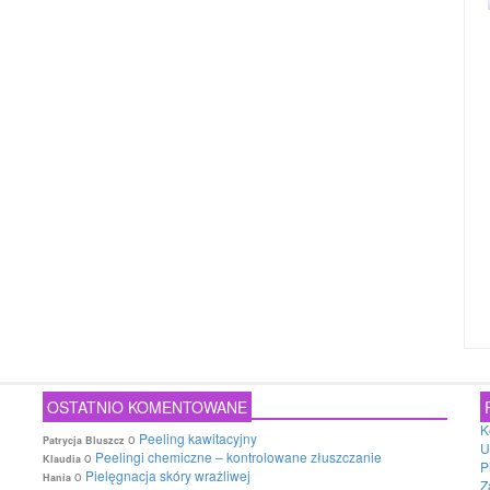
OSTATNIO KOMENTOWANE
K
o
Peeling kawitacyjny
Patrycja Bluszcz
U
o
Peelingi chemiczne – kontrolowane złuszczanie
Klaudia
P
o
Pielęgnacja skóry wrażliwej
Hania
Z