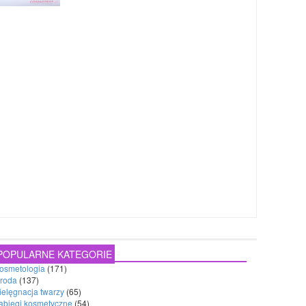
POPULARNE KATEGORIE
osmetologia
(171)
roda
(137)
ielęgnacja twarzy
(65)
abiegi kosmetyczne
(54)