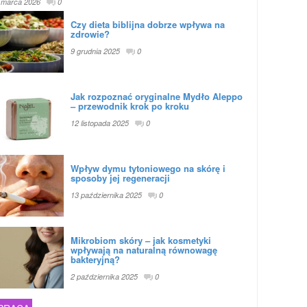
 marca 2026
0
Czy dieta biblijna dobrze wpływa na
zdrowie?
9 grudnia 2025
0
Jak rozpoznać oryginalne Mydło Aleppo
– przewodnik krok po kroku
12 listopada 2025
0
Wpływ dymu tytoniowego na skórę i
sposoby jej regeneracji
13 października 2025
0
Mikrobiom skóry – jak kosmetyki
wpływają na naturalną równowagę
bakteryjną?
2 października 2025
0