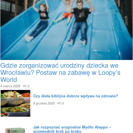
Gdzie zorganizować urodziny dziecka we
Wrocławiu? Postaw na zabawę w Loopy’s
World
4 marca 2026
0
Czy dieta biblijna dobrze wpływa na zdrowie?
9 grudnia 2025
0
Jak rozpoznać oryginalne Mydło Aleppo –
przewodnik krok po kroku