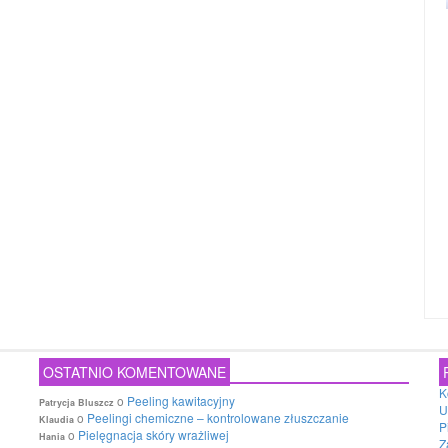
OSTATNIO KOMENTOWANE
K
o
Peeling kawitacyjny
Patrycja Bluszcz
U
o
Peelingi chemiczne – kontrolowane złuszczanie
Klaudia
P
o
Pielęgnacja skóry wrażliwej
Hania
Z