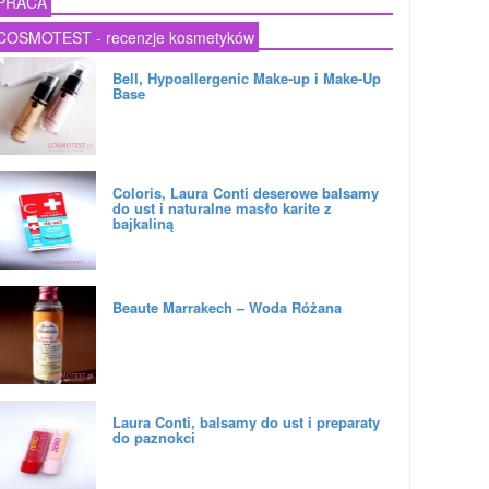
PRACA
COSMOTEST - recenzje kosmetyków
Bell, Hypoallergenic Make-up i Make-Up
Base
Coloris, Laura Conti deserowe balsamy
do ust i naturalne masło karite z
bajkaliną
Beaute Marrakech – Woda Różana
Laura Conti, balsamy do ust i preparaty
do paznokci