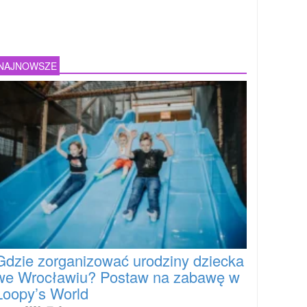
NAJNOWSZE
Gdzie zorganizować urodziny dziecka
we Wrocławiu? Postaw na zabawę w
Loopy’s World