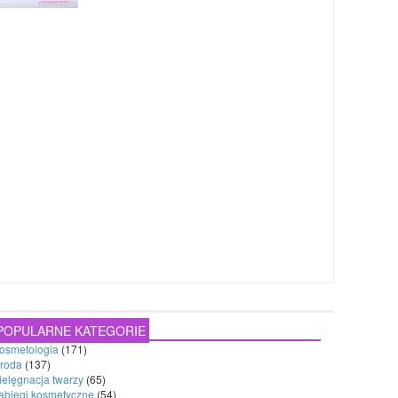
POPULARNE KATEGORIE
osmetologia
(171)
roda
(137)
ielęgnacja twarzy
(65)
abiegi kosmetyczne
(54)