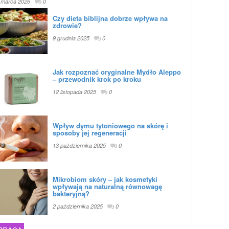
 marca 2026
0
Czy dieta biblijna dobrze wpływa na
zdrowie?
9 grudnia 2025
0
Jak rozpoznać oryginalne Mydło Aleppo
– przewodnik krok po kroku
12 listopada 2025
0
Wpływ dymu tytoniowego na skórę i
sposoby jej regeneracji
13 października 2025
0
Mikrobiom skóry – jak kosmetyki
wpływają na naturalną równowagę
bakteryjną?
2 października 2025
0