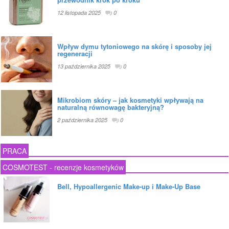
12 listopada 2025
0
Wpływ dymu tytoniowego na skórę i sposoby jej
regeneracji
13 października 2025
0
Mikrobiom skóry – jak kosmetyki wpływają na
naturalną równowagę bakteryjną?
2 października 2025
0
PRACA
COSMOTEST - recenzje kosmetyków
Bell, Hypoallergenic Make-up i Make-Up Base