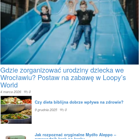
Gdzie zorganizować urodziny dziecka we
Wrocławiu? Postaw na zabawę w Loopy’s
World
4 marca 2026
0
Czy dieta biblijna dobrze wpływa na zdrowie?
9 grudnia 2025
0
Jak rozpoznać oryginalne Mydło Aleppo –
przewodnik krok po kroku