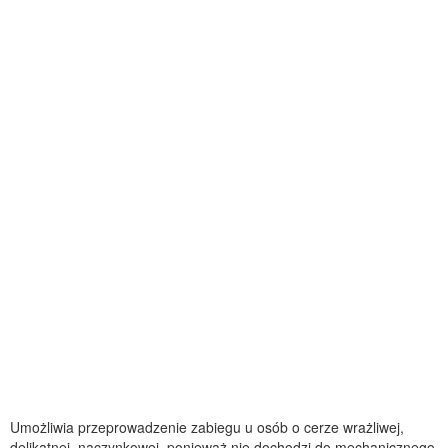
Umożliwia przeprowadzenie zabiegu u osób o cerze wrażliwej,
delikatnej, naczynkowej, ponieważ nie dochodzi do mechanicznego