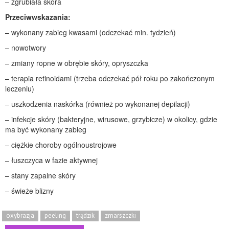
– zgrubiała skóra
Przeciwwskazania:
– wykonany zabieg kwasami (odczekać min. tydzień)
– nowotwory
– zmiany ropne w obrębie skóry, opryszczka
– terapia retinoidami (trzeba odczekać pół roku po zakończonym
leczeniu)
– uszkodzenia naskórka (również po wykonanej depilacji)
– infekcje skóry (bakteryjne, wirusowe, grzybicze) w okolicy, gdzie
ma być wykonany zabieg
– ciężkie choroby ogólnoustrojowe
– łuszczyca w fazie aktywnej
– stany zapalne skóry
– świeże blizny
oxybrazja
peeling
trądzik
zmarszczki