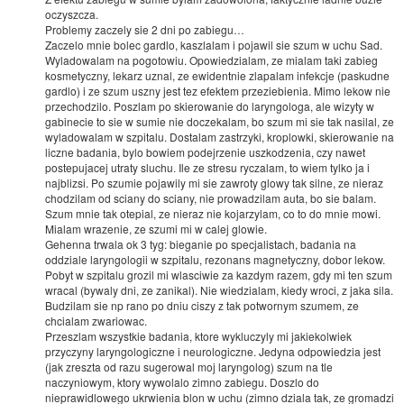
oczyszcza.
Problemy zaczely sie 2 dni po zabiegu…
Zaczelo mnie bolec gardlo, kaszlalam i pojawil sie szum w uchu Sad.
Wyladowalam na pogotowiu. Opowiedzialam, ze mialam taki zabieg
kosmetyczny, lekarz uznal, ze ewidentnie zlapalam infekcje (paskudne
gardlo) i ze szum uszny jest tez efektem przeziebienia. Mimo lekow nie
przechodzilo. Poszlam po skierowanie do laryngologa, ale wizyty w
gabinecie to sie w sumie nie doczekalam, bo szum mi sie tak nasilal, ze
wyladowalam w szpitalu. Dostalam zastrzyki, kroplowki, skierowanie na
liczne badania, bylo bowiem podejrzenie uszkodzenia, czy nawet
postepujacej utraty sluchu. Ile ze stresu ryczalam, to wiem tylko ja i
najblizsi. Po szumie pojawily mi sie zawroty glowy tak silne, ze nieraz
chodzilam od sciany do sciany, nie prowadzilam auta, bo sie balam.
Szum mnie tak otepial, ze nieraz nie kojarzylam, co to do mnie mowi.
Mialam wrazenie, ze szumi mi w calej glowie.
Gehenna trwala ok 3 tyg: bieganie po specjalistach, badania na
oddziale laryngologii w szpitalu, rezonans magnetyczny, dobor lekow.
Pobyt w szpitalu grozil mi wlasciwie za kazdym razem, gdy mi ten szum
wracal (bywaly dni, ze zanikal). Nie wiedzialam, kiedy wroci, z jaka sila.
Budzilam sie np rano po dniu ciszy z tak potwornym szumem, ze
chcialam zwariowac.
Przeszlam wszystkie badania, ktore wykluczyly mi jakiekolwiek
przyczyny laryngologiczne i neurologiczne. Jedyna odpowiedzia jest
(jak zreszta od razu sugerowal moj laryngolog) szum na tle
naczyniowym, ktory wywolalo zimno zabiegu. Doszlo do
nieprawidlowego ukrwienia blon w uchu (zimno dziala tak, ze gromadzi