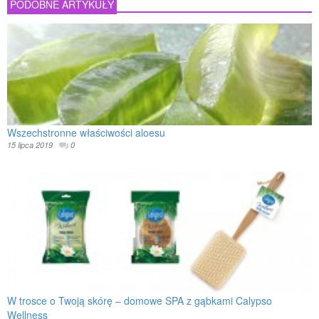
PODOBNE ARTYKUŁY
Wszechstronne właściwości aloesu
15 lipca 2019
0
W trosce o Twoją skórę – domowe SPA z gąbkami Calypso
Wellness