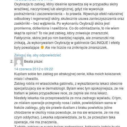
Oxybrazja to zabieg, który idealnie sprawdza się w przypadku skóry
wrażliwej, naczyniowej lub alergicznej, gdyż nie wywołuje
podrażnienia i zaczerwienienia – to prawda. Wywołuje efekt naturalnej
odbudowy i regeneracji skóry, skutecznie usuwa zanieczyszczenia oraz
zaskórniki – bez wątpienia. Po wykonaniu Oxybrazji skóra jest
promienna, dotleniona i nawilżona. Co do odmładzania, to nie wiem
skąd ta opinia? To nie jest zabieg, który zniweluje zmarszczki.
Faktycznie, skóra jest po nim bardziej napięta, ale zmarszczki nie
znikają. Ja wykonywałam Oxybrazję w gabinecie QcLINIQUE i efekty
były powalające
Ale nie liczcie na zniknięcie zmarszczek.
Zaloguj się, aby odpowiedzieć
Beata
pisze:
14 czerwca 2012 o 09:22
Kupilam sobie ten zabieg po atrakcyjnej cenie, kilka moich kolezanek
mialo i chwalilo.
Zabieg robila mi wlascicielka gabinetu, z wyksztalcenia lekarz obecnie
specjalizujacy sie w dermatologii. Bylam wiec tym spokojniejsza, ze nie
trafiam w jakies przypadkowe rece, ze zajmie sie mna lekarz.
Niestety lekarka nie przeprowadzila ze mna zadnego wywiadu. O tym,
ze mialam operacje przegrody nosa i zatok, powiedzialam sama w
trakcie zabiegu, gdy sie prawie dusilam z braku powietrza (silne
chlodzenie w okolicy nosa powoduje, ze ma sie wrazenie, ze nie ma
czym oddychac). Lekarka odpowiedziala, ze to, ze przeszlam taka
operacje, nie ma znaczenia.
Z efektu zabiegu w sumie bylam zadowolona, faktycznie ladnie buzie