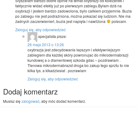
Słyszałam bardzo dobre opinie na temat oxybrazji od koleżanek i
faktycznie widać efekty już po pierwszym zabiegu.Byłam dziś na
oxybrazji i jestem bardzo zadowolona, było całkiem przyjemnie. Buzia
po zabiegu nie jest podrażniona, można pokazać się ludziom. Nie ma
żadnych zaczerwienień, buzia jest napięta i nawilżona
polecam.
Zaloguj się, aby odpowiedzieć
specjalista
pisze:
26 maja 2013 o 13:26
oxybrazja jest zdecydowanie lepszym i efektywniejszym
zabiegiem dla każdej skóry powronujac do mikrodermabrazji
kundowej a o diamentowej szkoda gdac – pozdrawiam .
Tlenowa mikrodermabrazst droga bo zakup tego sprztu to nie
kilka tys. a klkadziesiat . pozrawiam
Zaloguj się, aby odpowiedzieć
Dodaj komentarz
Musisz się
zalogować
, aby móc dodać komentarz.