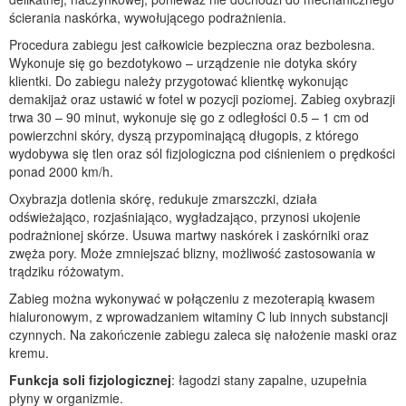
ścierania naskórka, wywołującego podrażnienia.
Procedura zabiegu jest całkowicie bezpieczna oraz bezbolesna.
Wykonuje się go bezdotykowo – urządzenie nie dotyka skóry
klientki. Do zabiegu należy przygotować klientkę wykonując
demakijaż oraz ustawić w fotel w pozycji poziomej. Zabieg oxybrazji
trwa 30 – 90 minut, wykonuje się go z odległości 0.5 – 1 cm od
powierzchni skóry, dyszą przypominającą długopis, z którego
wydobywa się tlen oraz sól fizjologiczna pod ciśnieniem o prędkości
ponad 2000 km/h.
Oxybrazja dotlenia skórę, redukuje zmarszczki, działa
odświeżająco, rozjaśniająco, wygładzająco, przynosi ukojenie
podrażnionej skórze. Usuwa martwy naskórek i zaskórniki oraz
zwęża pory. Może zmniejszać blizny, możliwość zastosowania w
trądziku różowatym.
Zabieg można wykonywać w połączeniu z mezoterapią kwasem
hialuronowym, z wprowadzaniem witaminy C lub innych substancji
czynnych. Na zakończenie zabiegu zaleca się nałożenie maski oraz
kremu.
Funkcja soli fizjologicznej
: łagodzi stany zapalne, uzupełnia
płyny w organizmie.