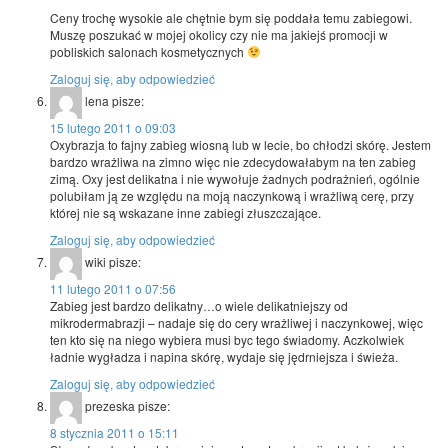
Ceny trochę wysokie ale chętnie bym się poddała temu zabiegowi.
Muszę poszukać w mojej okolicy czy nie ma jakiejś promocji w
pobliskich salonach kosmetycznych
Zaloguj się, aby odpowiedzieć
lena
pisze:
15 lutego 2011 o 09:03
Oxybrazja to fajny zabieg wiosną lub w lecie, bo chłodzi skórę. Jestem
bardzo wrażliwa na zimno więc nie zdecydowałabym na ten zabieg
zimą. Oxy jest delikatna i nie wywołuje żadnych podrażnień, ogólnie
polubiłam ją ze względu na moją naczynkową i wrażliwą cerę, przy
której nie są wskazane inne zabiegi złuszczające.
Zaloguj się, aby odpowiedzieć
wiki
pisze:
11 lutego 2011 o 07:56
Zabieg jest bardzo delikatny…o wiele delikatniejszy od
mikrodermabrazji – nadaje się do cery wrażliwej i naczynkowej, więc
ten kto się na niego wybiera musi byc tego świadomy. Aczkolwiek
ładnie wygładza i napina skórę, wydaje się jędrniejsza i świeża.
Zaloguj się, aby odpowiedzieć
prezeska
pisze:
8 stycznia 2011 o 15:11