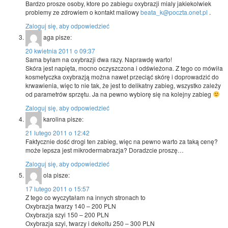
Bardzo prosze osoby, ktore po zabiegu oxybrazji mialy jakiekolwiek
problemy ze zdrowiem o kontakt mailowy
beata_k@poczta.onet.pl
.
Zaloguj się, aby odpowiedzieć
aga
pisze:
20 kwietnia 2011 o 09:37
Sama byłam na oxybrazji dwa razy. Naprawdę warto!
Skóra jest napięta, mocno oczyszczona i odświeżona. Z tego co mówiła
kosmetyczka oxybrazją można nawet przeciąć skórę i doprowadzić do
krwawienia, więc to nie tak, że jest to delikatny zabieg, wszystko zależy
od parametrów sprzętu. Ja na pewno wybiorę się na kolejny zabieg
Zaloguj się, aby odpowiedzieć
karolina
pisze:
21 lutego 2011 o 12:42
Faktycznie dość drogi ten zabieg, więc na pewno warto za taką cenę?
może lepsza jest mikrodermabrazja? Doradzcie proszę…
Zaloguj się, aby odpowiedzieć
ola
pisze:
17 lutego 2011 o 15:57
Z tego co wyczytałam na innych stronach to
Oxybrazja twarzy 140 – 200 PLN
Oxybrazja szyi 150 – 200 PLN
Oxybrazja szyi, twarzy i dekoltu 250 – 300 PLN