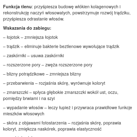
Funkcja tlenu
: przyśpiesza budowę włókien kolagenowych i
rekonstrukcję naczyń włosowatych, powstrzymuje rozwój trądziku,
przyśpiesza odrastanie włosów.
Wskazania do zabiegu:
– łojotok – zmniejsza łojotok
– trądzik – eliminuje bakterie beztlenowe wywołujące trądzik
– zaskórniki – usuwa zaskórniki
– rozszerzone pory – zwęża rozszerzone pory
– blizny potrądzikowe – zmniejsza blizny
– przebarwienia – rozjaśnia skórę, wyrównuje koloryt
– zmarszczki – spłyca głębokie zmarszczki wokół ust, oczu,
pomiędzy brwiami i na szyi
– wypadanie włosów – leczy łupież i przywraca prawidłowe funkcje
mieszków włosowych
– skóra z objawami fotostarzenia – rozjaśnia skórę, poprawia
koloryt, zmiękcza naskórek, poprawia elastyczność