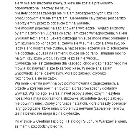
sie w miejscu mrozenia krew), ta krew nie zostala prawidlowo
odprowadzona i zaczely sie szumy.
Niestety podczas zabiegu nie mialam zabezpieczonych uszu i po
prostu potwornie w nie zmarzlam . Generalnie caly zabieg jest bardzo
nieprzyjemny przez to odczucie zimna wlasnie.
Nie moglam pojechac na zaplanowana wycieczke i wyjazd sluzbowy,
bylam na zwolnieniu, przez co stracilam czesc wynagrodzenia. Na leki
wydalam tez niemalo. Lekarz ostrzegal mnie, ze moge miec problemy z
tym szumem do konca zycia i zebym sie w sumie uczyla z tym zyc, bo
leczy sie to koszmarnie trudno, a najczesciej leczeniu sie to schorzenie
nie poddaje. Z dusza na ramieniu budze sie co rano i skupiam mocno
na tym, czy szum wrocil, czy dzis jeszcze nie wrocil…
Oxybrazja nie jest zabiegiem dla kazdego, choc w gabinetach tego nie
mowia, bo najwazniejsze to zarobic kase. W necie znalazlam
wypowiedz jednej dziewczyny, ktora po zabiegu oxybrazji
rozchorowala sie na zatoki.
Wg mnie klientka powinna byc poinformowana o zagrozeniach, a
przede wszystkim powinien byc z nia przeprowadzony dokladny
wywiad. Wg mojego lekarza, nawet osoby z alergicznym niezytem
nosa, ktora maja podrazniona sluzowke, absolutnie takiego zabiegu
nie powinny miec. Osoby chorujace na zatoki, ktore przeszly operacje
laryngologiczne, ktore mialy problemy z nerwami (zapalenie nerwow)
tez na pewno nie moga isc na oxybrazje.
Po wizycie w Centrum Fizjologii i Patologii Słuchu w Warszawie wiem,
ze mam uszkododzny blednik…