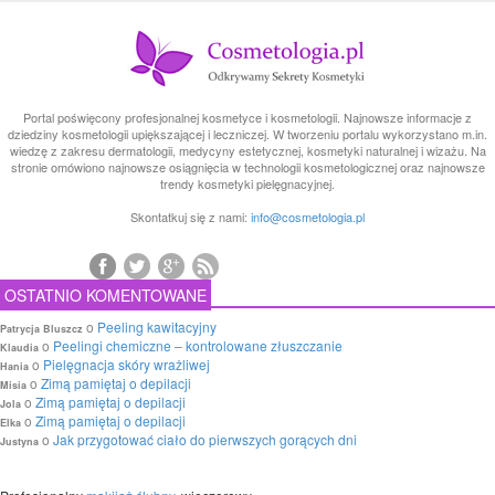
Portal poświęcony profesjonalnej kosmetyce i kosmetologii. Najnowsze informacje z
dziedziny kosmetologii upiększającej i leczniczej. W tworzeniu portalu wykorzystano m.in.
wiedzę z zakresu dermatologii, medycyny estetycznej, kosmetyki naturalnej i wizażu. Na
stronie omówiono najnowsze osiągnięcia w technologii kosmetologicznej oraz najnowsze
trendy kosmetyki pielęgnacyjnej.
Skontatkuj się z nami:
info@cosmetologia.pl
OSTATNIO KOMENTOWANE
o
Peeling kawitacyjny
Patrycja Bluszcz
o
Peelingi chemiczne – kontrolowane złuszczanie
Klaudia
o
Pielęgnacja skóry wrażliwej
Hania
o
Zimą pamiętaj o depilacji
Misia
o
Zimą pamiętaj o depilacji
Jola
o
Zimą pamiętaj o depilacji
Elka
o
Jak przygotować ciało do pierwszych gorących dni
Justyna