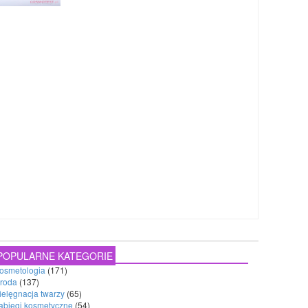
POPULARNE KATEGORIE
osmetologia
(171)
roda
(137)
ielęgnacja twarzy
(65)
abiegi kosmetyczne
(54)