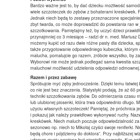
Bardzo ważne jest to, by dać dziecku możliwość samod
wiele szczoteczek do zębów z bohaterami kreskówek. 
Jednak niech będą to zestawy przeznaczone specjalnie d
zbyt twarda, co może doprowadzić do powstania ran w
szczotkowania. Pamiętajmy też, by uczyć dzieci prawid
przynajmniej co 3 miesiące – radzi dr n. med. Mariusz
możemy kupić od razu dwie różne pasty dla dziecka, s
także przygotowanie odpowiedniego kubeczka, którym d
malucha, pomalujcie go razem, zróbcie wszystko, by zab
Wyborowi nie może jednak podlegać sama kwestia szczo
maluchowi możliwość udzielenia odpowiedzi odmownej
Razem i przez zabawę
Spróbujcie myć zęby jednocześnie. Dzięki temu łatwiej
co nie jest bez znaczenia. Statystyki podają, że aż 60 p
techniki szczotkowania zębów. Do odmierzania czasu 
lub ulubionej piosenki, która trwa odpowiednio długo.
użyciu własnych szczoteczek! Pamiętaj, że próchnica j
i pokazuj jak należy prawidłowo wykonywać ruchy. Nazw
kreskówek. Niech maluch poczuje odpowiedzialność za to
sezonowo np. niech to Mikołaj czyści swoje reniferki. N
będą chore i pójdziemy do doktora”. Przy najbliższej w
udanym myciu powinna być niewielka nagroda. Kup cały 