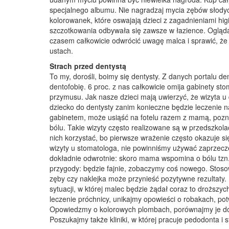
specjalnego albumu. Nie nagradzaj mycia zębów słody
kolorowanek, które oswajają dzieci z zagadnieniami hi
szczotkowania odbywała się zawsze w łazience. Ogląda
czasem całkowicie odwrócić uwagę malca i sprawić, że 
ustach.
Strach przed dentystą
To my, dorośli, boimy się dentysty. Z danych portalu de
dentofobię. 6 proc. z nas całkowicie omija gabinety sto
przymusu. Jak nasze dzieci mają uwierzyć, że wizyta u 
dziecko do dentysty zanim konieczne będzie leczenie na
gabinetem, może usiąść na fotelu razem z mamą, pozna
bólu. Takie wizyty często realizowane są w przedszkola
nich korzystać, bo pierwsze wrażenie często okazuje s
wizyty u stomatologa, nie powinniśmy używać zaprzeczeń,
dokładnie odwrotnie: skoro mama wspomina o bólu tzn.
przygody: będzie fajnie, zobaczymy coś nowego. Stoso
zęby czy naklejka może przynieść pozytywne rezultaty
sytuacji, w której malec będzie żądał coraz to drożs
leczenie próchnicy, unikajmy opowieści o robakach, pot
Opowiedzmy o kolorowych plombach, porównajmy je do 
Poszukajmy także kliniki, w której pracuje pedodonta i