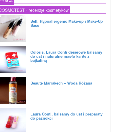
PRACA
COSMOTEST - recenzje kosmetyków
Bell, Hypoallergenic Make-up i Make-Up
Base
Coloris, Laura Conti deserowe balsamy
do ust i naturalne masło karite z
bajkaliną
Beaute Marrakech – Woda Różana
Laura Conti, balsamy do ust i preparaty
do paznokci