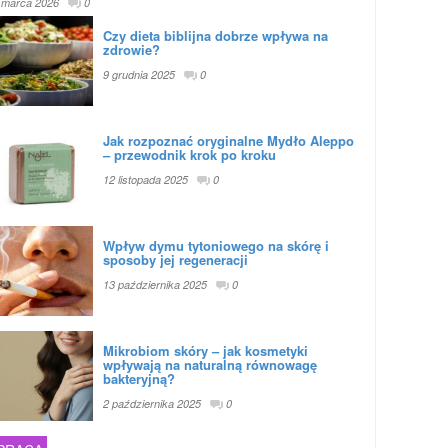
 marca 2026
0
Czy dieta biblijna dobrze wpływa na
zdrowie?
9 grudnia 2025
0
Jak rozpoznać oryginalne Mydło Aleppo
– przewodnik krok po kroku
12 listopada 2025
0
Wpływ dymu tytoniowego na skórę i
sposoby jej regeneracji
13 października 2025
0
Mikrobiom skóry – jak kosmetyki
wpływają na naturalną równowagę
bakteryjną?
2 października 2025
0