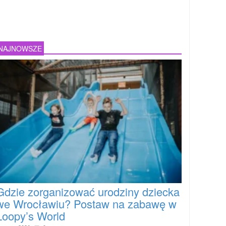
NAJNOWSZE
Gdzie zorganizować urodziny dziecka
we Wrocławiu? Postaw na zabawę w
Loopy’s World