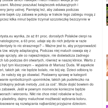
4
czami. Możesz poszukać książeczek edukacyjnych i
gieny jamy ustnej. Pamiętaj też, aby zabawa podczas
nie bajek czy zabawa w pokoju w trakcie tego zabiegu mogą z
przez kilka minut będzie trzymał szczoteczkę bezczynnie w
ntysta.eu wynika, że aż 81 proc. dorosłych Polaków cierpi na
matologiczne, a 63 proc. udaje się do nich jedynie w razie
dentysty to nic strasznego? – Ważne jest to, aby przyprowadzić
 tzw. wizytę adaptacyjną. Podczas niej maluch oswaja się z
je sprzęty, ale co najważniejsze, nie doświadcza żadnego
ch lub podczas dni otwartych, również w naszej klinice. Warto z
ię być tym kluczowym – wyjaśnia dr Mariusz Duda. W aspekcie
 takich jak: nie będzie bolało, nie bój się. Dzieci odbiorą to
 że należy się go obawiać. Postawmy sprawę w kategorii
wanie symbolicznych upominków, takich jak pudełeczko na
. Unikajmy jednak metody „coś za coś”. Może dojść bowiem do
zych zabawek. Jeśli w pewnym momencie konieczne będzie
worach i wierceniu. Nikt nie chce mieć robaków w buzi.
plasteliny, dajmy maluchowi możliwość wybrania koloru.
 stosowane są rozwiązania najbardziej przyjazne dzieciom.