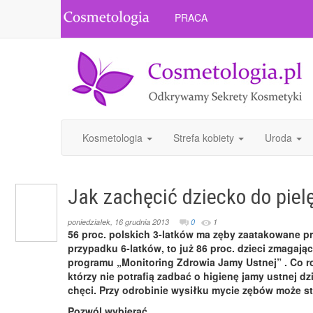
PRACA
Kosmetologia
Strefa kobiety
Uroda
Jak zachęcić dziecko do pie
poniedziałek, 16 grudnia 2013
0
1
56 proc. polskich 3-latków ma zęby zaatakowane pr
przypadku 6-latków, to już 86 proc. dzieci zmagaj
programu „Monitoring Zdrowia Jamy Ustnej” . Co ro
którzy nie potrafią zadbać o higienę jamy ustnej dzi
chęci. Przy odrobinie wysiłku mycie zębów może st
Pozwól wybierać