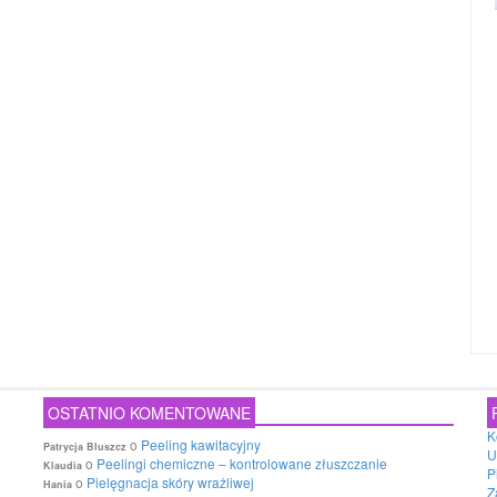
OSTATNIO KOMENTOWANE
K
o
Peeling kawitacyjny
Patrycja Bluszcz
U
o
Peelingi chemiczne – kontrolowane złuszczanie
Klaudia
P
o
Pielęgnacja skóry wrażliwej
Hania
Z