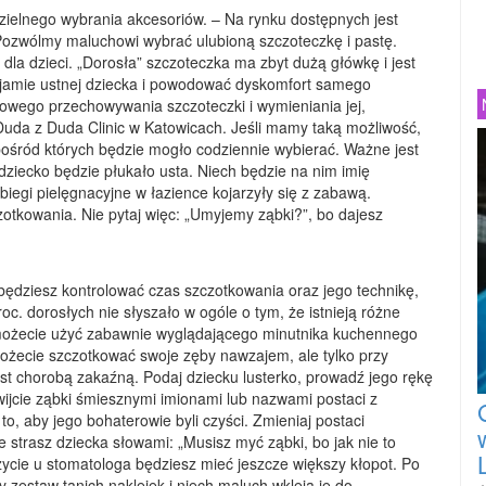
zielnego wybrania akcesoriów. – Na rynku dostępnych jest
Pozwólmy maluchowi wybrać ulubioną szczoteczkę i pastę.
la dzieci. „Dorosła” szczoteczka ma zbyt dużą główkę i jest
 jamie ustnej dziecka i powodować dyskomfort samego
łowego przechowywania szczoteczki i wymieniania jej,
 Duda z Duda Clinic w Katowicach. Jeśli mamy taką możliwość,
pośród których będzie mogło codziennie wybierać. Ważne jest
ziecko będzie płukało usta. Niech będzie na nim imię
iegi pielęgnacyjne w łazience kojarzyły się z zabawą.
tkowania. Nie pytaj więc: „Umyjemy ząbki?”, bo dajesz
.
 będziesz kontrolować czas szczotkowania oraz jego technikę,
roc. dorosłych nie słyszało w ogóle o tym, że istnieją różne
możecie użyć zabawnie wyglądającego minutnika kuchennego
 Możecie szczotkować swoje zęby nawzajem, ale tylko przy
est chorobą zakaźną. Podaj dziecku lusterko, prowadź jego rękę
ijcie ząbki śmiesznymi imionami lub nazwami postaci z
, aby jego bohaterowie byli czyści. Zmieniaj postaci
ie strasz dziecka słowami: „Musisz myć ząbki, bo jak nie to
izycie u stomatologa będziesz mieć jeszcze większy kłopot. Po
zestaw tanich naklejek i niech maluch wkleja je do