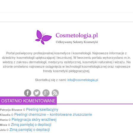
Portal poświęcony profesjonalnej kosmetyce i kosmetologii. Najnowsze informacje z
dziedziny kosmetologii upiększającej i leczniczej. W tworzeniu portalu wykorzystano m.in.
wiedzę z zakresu dermatologii, medycyny estetycznej, kosmetyki naturalnej i wizażu. Na
stronie omówiono najnowsze osiągnięcia w technologii kosmetologicznej oraz najnowsze
trendy kosmetyki pielęgnacyjnej.
Skontatkuj się z nami:
info@cosmetologia.pl
OSTATNIO KOMENTOWANE
o
Peeling kawitacyjny
Patrycja Bluszcz
o
Peelingi chemiczne – kontrolowane złuszczanie
Klaudia
o
Pielęgnacja skóry wrażliwej
Hania
o
Zimą pamiętaj o depilacji
Misia
o
Zimą pamiętaj o depilacji
Jola