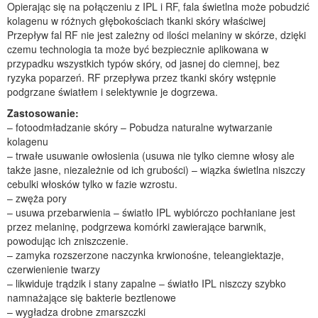
Opierając się na połączeniu z IPL i RF, fala świetlna może pobudzić
kolagenu w różnych głębokościach tkanki skóry właściwej
Przepływ fal RF nie jest zależny od ilości melaniny w skórze, dzięki
czemu technologia ta może być bezpiecznie aplikowana w
przypadku wszystkich typów skóry, od jasnej do ciemnej, bez
ryzyka poparzeń. RF przepływa przez tkanki skóry wstępnie
podgrzane światłem i selektywnie je dogrzewa.
Zastosowanie:
– fotoodmładzanie skóry – Pobudza naturalne wytwarzanie
kolagenu
– trwałe usuwanie owłosienia (usuwa nie tylko ciemne włosy ale
także jasne, niezależnie od ich grubości) – wiązka świetlna niszczy
cebulki włosków tylko w fazie wzrostu.
– zwęża pory
– usuwa przebarwienia – światło IPL wybiórczo pochłaniane jest
przez melaninę, podgrzewa komórki zawierające barwnik,
powodując ich zniszczenie.
– zamyka rozszerzone naczynka krwionośne, teleangiektazje,
czerwienienie twarzy
– likwiduje trądzik i stany zapalne – światło IPL niszczy szybko
namnażające się bakterie beztlenowe
– wygładza drobne zmarszczki