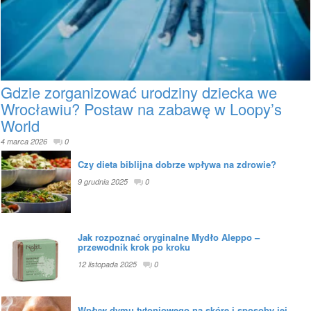
Gdzie zorganizować urodziny dziecka we
Wrocławiu? Postaw na zabawę w Loopy’s
World
4 marca 2026
0
Czy dieta biblijna dobrze wpływa na zdrowie?
9 grudnia 2025
0
Jak rozpoznać oryginalne Mydło Aleppo –
przewodnik krok po kroku
12 listopada 2025
0
Wpływ dymu tytoniowego na skórę i sposoby jej