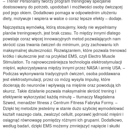
– Trener Personalny tworzy program treningowy specjalnie
dostosowany do potrzeb, upodobań i możliwości osoby ćwiczącej
pod jego okiem. Dodatkowo pomaga w odpowiednim ułożeniu
diety, motywuje i wspiera w walce o coraz lepsze efekty – dodaje.
Najczęstszą wymówką, którą stosujemy, kiedy nie wypełniamy
planów treningowych, jest brak czasu. To między innymi dlatego
powstaje coraz więcej innowacyjnych metod pozwalających nam
skrócić czas trwania ćwiczeń do minimum, przy zachowaniu ich
maksymalnej skuteczności. Rozwiązaniem, które pozwala trenować
krótko i skutecznie jest na przykład EMS, czyli Electro Muscle
Stimulation. To najnowocześniejsza technologia elektrostymulacji
mięśni, wykorzystywana między innymi przez NASA i armię USA. –
Podczas wykonywania tradycyjnych ćwiczeń, osoba poddawana
jest elektrostymulacji, przez co mózg wysyła impulsy, które
docierają do neuronów i wpływają na mięśnie oraz powodują ich
skurcz. Takie działanie pozwala maksymalnie skrócić trening i
efektywnie wykorzystać każdą minutę – tłumaczy Magdalena
Szwed, menadżer fitness z Centrum Fitness Fabryka Formy. –
Dzięki tej metodzie jesteśmy w stanie dużo szybciej wymodelować
kształt naszego ciała, zwalczyć cellulit, poprawić jędrność mięśni i
osiągnąć równowagę pomiędzy różnymi ich grupami. Dodatkowo,
według badań, dzięki EMS możemy zmniejszyć napięcie i skutki