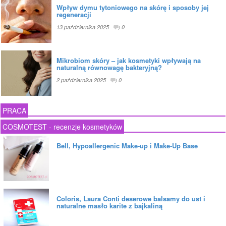
Wpływ dymu tytoniowego na skórę i sposoby jej
regeneracji
13 października 2025
0
Mikrobiom skóry – jak kosmetyki wpływają na
naturalną równowagę bakteryjną?
2 października 2025
0
PRACA
COSMOTEST - recenzje kosmetyków
Bell, Hypoallergenic Make-up i Make-Up Base
Coloris, Laura Conti deserowe balsamy do ust i
naturalne masło karite z bajkaliną