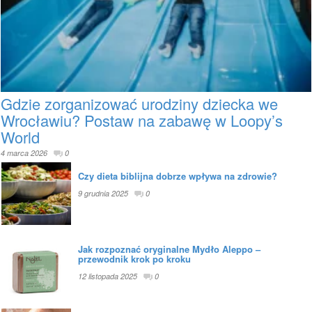
Gdzie zorganizować urodziny dziecka we
Wrocławiu? Postaw na zabawę w Loopy’s
World
4 marca 2026
0
Czy dieta biblijna dobrze wpływa na zdrowie?
9 grudnia 2025
0
Jak rozpoznać oryginalne Mydło Aleppo –
przewodnik krok po kroku
12 listopada 2025
0