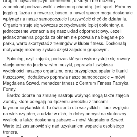
Drugim najważniejszym elementem, o którym nie możemy
zapominać podczas walki z wiosenną chandrą, jest sport. Poranny
jogging, jazda na rowerze, basen, a nawet spacer mogą doskonale
wpłynąć na nasze samopoczucie i przywrócić chęć do działania.
Organizm staje się wówczas zdecydowanie lepiej dotleniony, a
jednocześnie wzmacnia się nasz układ odpornościowy. Jeżeli
jednak zmienna pogoda za oknem nie pozwala na bieganie po
parku, warto skorzystać z treningów w klubie fitness. Doskonałą
motywację możemy zyskać dzięki zajęciom grupowym.
– Spinning, czyli zajęcia, podczas których wykorzystuje się rowery
stacjonarne do jazdy w rytm muzyki, poprawia i zwiększa
wydolności naszego organizmu oraz przyspiesza spalanie tkanki
tłuszczowej, dodatkowo poprawia nasze samopoczucie – mówi
Magdalena Szwed, menadżer fitness z Centrum Fitness Fabryka
Formy.
– Bardzo dobrze na zmianę nastroju wpłynąć mogą także zajęcia
Zumby, które polegają na łączeniu aerobiku z tańcami
latynoamerykańskimi. To ćwiczenia dla wszystkich – bez względu
na wiek czy płeć, a udział w nich, to dobry pomysł na skuteczny
wysiłek, a także doskonałą zabawę – mówi Magdalena Szwed.
Warto też zastanowić się nad uzyskaniem wsparcia osobistego
trenera.