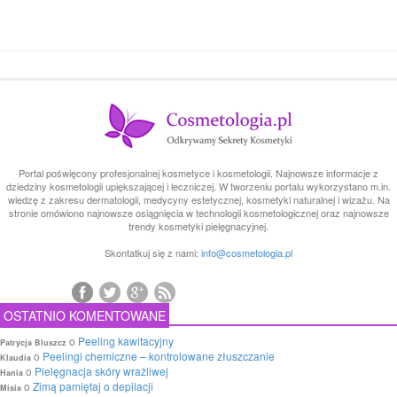
Portal poświęcony profesjonalnej kosmetyce i kosmetologii. Najnowsze informacje z
dziedziny kosmetologii upiększającej i leczniczej. W tworzeniu portalu wykorzystano m.in.
wiedzę z zakresu dermatologii, medycyny estetycznej, kosmetyki naturalnej i wizażu. Na
stronie omówiono najnowsze osiągnięcia w technologii kosmetologicznej oraz najnowsze
trendy kosmetyki pielęgnacyjnej.
Skontatkuj się z nami:
info@cosmetologia.pl
OSTATNIO KOMENTOWANE
o
Peeling kawitacyjny
Patrycja Bluszcz
o
Peelingi chemiczne – kontrolowane złuszczanie
Klaudia
o
Pielęgnacja skóry wrażliwej
Hania
o
Zimą pamiętaj o depilacji
Misia