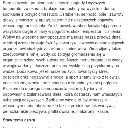
Bardzo często, pomimo coraz lepszej pogody i wyższych
temperatur za oknem, brakuje nam ochoty na wyjście z domu,
spotkanie z przyjaciółmi i ruch. Osłabienie, senność, bóle i zawroty
głowy, zmniejszony apetyt, to jedne z najczęstszych objawów
wiosennego przesilenia. Za ich powstawanie odpowiadają przede
wszystkim ciągłe zmiany w pogodzie, skoki temperatur i ciśnienia.
Wpływ na wiosenne samopoczucie ma także nasza zimowa dieta,
w której często brakuje świeżych warzyw i owoców dostarczających
organizmowi niezbędnych witamin i minerałów. Zimą pijemy także
zdecydowanie mniej wody, co sprzyja gromadzeniu się w
organizmie szkodliwych substancji. Nasze menu bogate jest wtedy
w węglowodany i tłuszcze, przez co zwykle zimą przybieramy na
wadze. Dodatkowo, jeżeli naszemu życiu towarzyszy stres,
pośpiech oraz negatywne emocje, a sport znamy tylko z telewizji,
poczucie zmęczenia i brak chęci do działania tylko się pogłębia.
Kluczem do dobrego samopoczucia jest między innymi
odpowiednio zbilansowana dieta, która dostarczy nam właściwych
substancji odżywczych. Zadbajmy więc o to, by w naszym
wiosennym menu nie zabrakło takich produktów, jak warzywa,
pełnoziarniste pieczywo, płatki owsiane, makarony i kasze.
Staw temu czoła