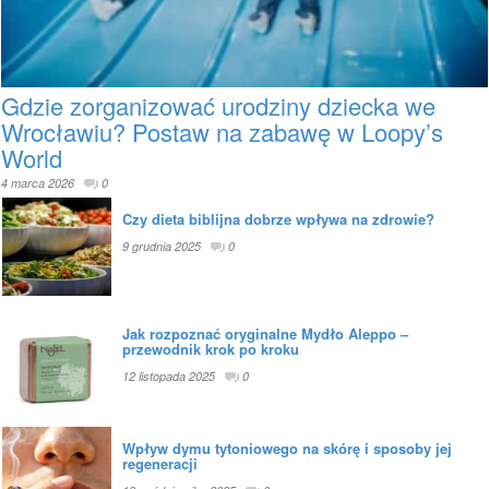
Gdzie zorganizować urodziny dziecka we
Wrocławiu? Postaw na zabawę w Loopy’s
World
4 marca 2026
0
Czy dieta biblijna dobrze wpływa na zdrowie?
9 grudnia 2025
0
Jak rozpoznać oryginalne Mydło Aleppo –
przewodnik krok po kroku
12 listopada 2025
0
Wpływ dymu tytoniowego na skórę i sposoby jej
regeneracji