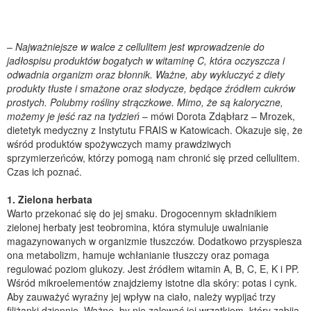
–
Najważniejsze w walce z cellulitem jest wprowadzenie do
jadłospisu produktów bogatych w witaminę C, która oczyszcza i
odwadnia organizm oraz błonnik. Ważne, aby wykluczyć z diety
produkty tłuste i smażone oraz słodycze, będące źródłem cukrów
prostych. Polubmy rośliny strączkowe. Mimo, że są kaloryczne,
możemy je jeść raz na tydzień
– mówi Dorota Zdąbłarz – Mrozek,
dietetyk medyczny z Instytutu FRAIS w Katowicach. Okazuje się, że
wśród produktów spożywczych mamy prawdziwych
sprzymierzeńców, którzy pomogą nam chronić się przed cellulitem.
Czas ich poznać.
1. Zielona herbata
Warto przekonać się do jej smaku. Drogocennym składnikiem
zielonej herbaty jest teobromina, która stymuluje uwalnianie
magazynowanych w organizmie tłuszczów. Dodatkowo przyspiesza
ona metabolizm, hamuje wchłanianie tłuszczy oraz pomaga
regulować poziom glukozy. Jest źródłem witamin A, B, C, E, K i PP.
Wśród mikroelementów znajdziemy istotne dla skóry: potas i cynk.
Aby zauważyć wyraźny jej wpływ na ciało, należy wypijać trzy
filiżanki dziennie. Ważne, by nie zalewać jej wrzątkiem, który zabija