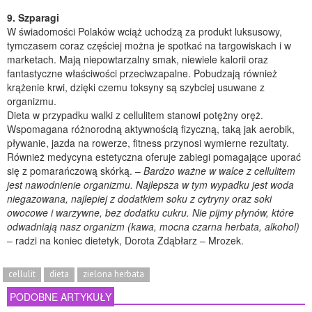
9. Szparagi
W świadomości Polaków wciąż uchodzą za produkt luksusowy,
tymczasem coraz częściej można je spotkać na targowiskach i w
marketach. Mają niepowtarzalny smak, niewiele kalorii oraz
fantastyczne właściwości przeciwzapalne. Pobudzają również
krążenie krwi, dzięki czemu toksyny są szybciej usuwane z
organizmu.
Dieta w przypadku walki z cellulitem stanowi potężny oręż.
Wspomagana różnorodną aktywnością fizyczną, taką jak aerobik,
pływanie, jazda na rowerze, fitness przynosi wymierne rezultaty.
Również medycyna estetyczna oferuje zabiegi pomagające uporać
się z pomarańczową skórką. –
Bardzo ważne w walce z cellulitem
jest nawodnienie organizmu. Najlepsza w tym wypadku jest woda
niegazowana, najlepiej z dodatkiem soku z cytryny oraz soki
owocowe i warzywne, bez dodatku cukru. Nie pijmy płynów, które
odwadniają nasz organizm (kawa, mocna czarna herbata, alkohol)
– radzi na koniec dietetyk, Dorota Zdąbłarz – Mrozek.
cellulit
dieta
zielona herbata
PODOBNE ARTYKUŁY