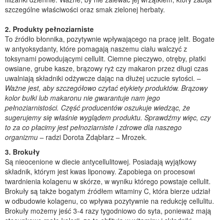
szczególne właściwości oraz smak zielonej herbaty.
2. Produkty pełnoziarniste
To źródło błonnika, pozytywnie wpływającego na pracę jelit. Bogate
w antyoksydanty, które pomagają naszemu ciału walczyć z
toksynami powodującymi cellulit. Ciemne pieczywo, otręby, płatki
owsiane, grube kasze, brązowy ryż czy makaron przez długi czas
uwalniają składniki odżywcze dając na dłużej uczucie sytości. –
Ważne jest, aby szczegółowo czytać etykiety produktów. Brązowy
kolor bułki lub makaronu nie gwarantuje nam jego
pełnoziarnistości. Część producentów oszukuje wiedząc, że
sugerujemy się właśnie wyglądem produktu. Sprawdźmy więc, czy
to za co płacimy jest pełnoziarniste i zdrowe dla naszego
organizmu
– radzi Dorota Zdąbłarz – Mrozek.
3. Brokuły
Są nieocenione w diecie antycellulitowej. Posiadają wyjątkowy
składnik, którym jest kwas liponowy. Zapobiega on procesowi
twardnienia kolagenu w skórze, w wyniku którego powstaje cellulit.
Brokuły są także bogatym źródłem witaminy C, która bierze udział
w odbudowie kolagenu, co wpływa pozytywnie na redukcję cellulitu.
Brokuły możemy jeść 3-4 razy tygodniowo do syta, ponieważ mają