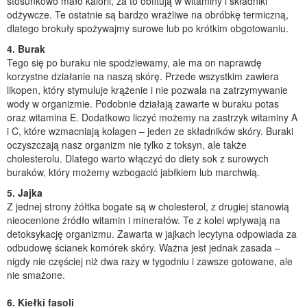
stosunkowo mało kalorii, za to obfitują w witaminy i składniki
odżywcze. Te ostatnie są bardzo wrażliwe na obróbkę termiczną,
dlatego brokuły spożywajmy surowe lub po krótkim obgotowaniu.
4. Burak
Tego się po buraku nie spodziewamy, ale ma on naprawdę
korzystne działanie na naszą skórę. Przede wszystkim zawiera
likopen, który stymuluje krążenie i nie pozwala na zatrzymywanie
wody w organizmie. Podobnie działają zawarte w buraku potas
oraz witamina E. Dodatkowo liczyć możemy na zastrzyk witaminy A
i C, które wzmacniają kolagen – jeden ze składników skóry. Buraki
oczyszczają nasz organizm nie tylko z toksyn, ale także
cholesterolu. Dlatego warto włączyć do diety sok z surowych
buraków, który możemy wzbogacić jabłkiem lub marchwią.
5. Jajka
Z jednej strony żółtka bogate są w cholesterol, z drugiej stanowią
nieocenione źródło witamin i minerałów. Te z kolei wpływają na
detoksykację organizmu. Zawarta w jajkach lecytyna odpowiada za
odbudowę ścianek komórek skóry. Ważna jest jednak zasada –
nigdy nie częściej niż dwa razy w tygodniu i zawsze gotowane, ale
nie smażone.
6. Kiełki fasoli