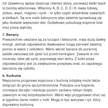
Ich zbawienny wpływ obejmuje również skórę, ponieważ kiełki fasoli
to bomba witaminowa. Witaminy A, B, C, D, E i K, kwas foliowy,
żelazo, wapń, magnez i cynk – to tylko część składników zawartych
w kiełkach. Są one mało kaloryczne więc świetnie sprawdzają się
jako dodatek większości diet. Dodatkowo pobudzają krążenie krwi
oraz pracę wątroby.
7. Banany
Powszechnie uważane są za tuczące i faktycznie, maja dużą dawkę
energii. Jednak odpowiednio dawkowane mogą stanowić świetną
pomoc w walce z cellulitem. Warto wkroić banana do porannej
sałatki owocowej lub zjeść tuż przed treningiem. Zawarte w nim
minerały, takie jak cynk, poprawiają stan skóry. Z kolei potas
odpowiedzialny jest za zwiększenie przepływu krwi, co zapobiega
tworzeniu się cellulitu.
8. Kurkuma
Niepozorna przyprawa kojarzona z kuchnią indyjską może także
dołączyć do grona sprzymierzeńców. Pobudza ona krążenie,
zmniejsza obrzęki i redukuje poziom zarówno toksyn dzięki
zawartym w niej antyoksydantom. Warto więc przygotować choć raz
w tygodniu danie rodem z Indii. Mogą to być warzywa i ryż, który
doprawimy kurkumą.