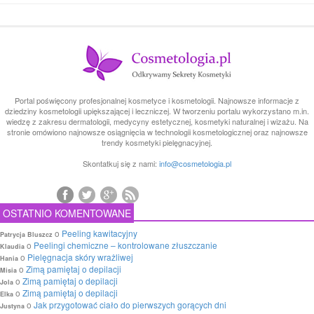
Portal poświęcony profesjonalnej kosmetyce i kosmetologii. Najnowsze informacje z
dziedziny kosmetologii upiększającej i leczniczej. W tworzeniu portalu wykorzystano m.in.
wiedzę z zakresu dermatologii, medycyny estetycznej, kosmetyki naturalnej i wizażu. Na
stronie omówiono najnowsze osiągnięcia w technologii kosmetologicznej oraz najnowsze
trendy kosmetyki pielęgnacyjnej.
Skontatkuj się z nami:
info@cosmetologia.pl
OSTATNIO KOMENTOWANE
o
Peeling kawitacyjny
Patrycja Bluszcz
o
Peelingi chemiczne – kontrolowane złuszczanie
Klaudia
o
Pielęgnacja skóry wrażliwej
Hania
o
Zimą pamiętaj o depilacji
Misia
o
Zimą pamiętaj o depilacji
Jola
o
Zimą pamiętaj o depilacji
Elka
o
Jak przygotować ciało do pierwszych gorących dni
Justyna