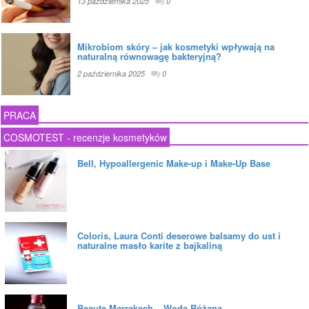
13 października 2025
0
Mikrobiom skóry – jak kosmetyki wpływają na
naturalną równowagę bakteryjną?
2 października 2025
0
PRACA
COSMOTEST - recenzje kosmetyków
Bell, Hypoallergenic Make-up i Make-Up Base
Coloris, Laura Conti deserowe balsamy do ust i
naturalne masło karite z bajkaliną
Beaute Marrakech – Woda Różana