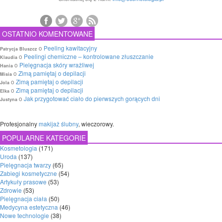
OSTATNIO KOMENTOWANE
o
Peeling kawitacyjny
Patrycja Bluszcz
o
Peelingi chemiczne – kontrolowane złuszczanie
Klaudia
o
Pielęgnacja skóry wrażliwej
Hania
o
Zimą pamiętaj o depilacji
Misia
o
Zimą pamiętaj o depilacji
Jola
o
Zimą pamiętaj o depilacji
Elka
o
Jak przygotować ciało do pierwszych gorących dni
Justyna
Profesjonalny
makijaż ślubny
, wieczorowy.
POPULARNE KATEGORIE
Kosmetologia
(171)
Uroda
(137)
Pielęgnacja twarzy
(65)
Zabiegi kosmetyczne
(54)
Artykuły prasowe
(53)
Zdrowie
(53)
Pielęgnacja ciała
(50)
Medycyna estetyczna
(46)
Nowe technologie
(38)