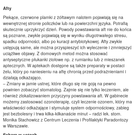
Afty
Piekące, czerwone plamki z żółtawym nalotem pojawiają się na
wewnętrznej stronie policzków lub na powierzchni języka. Potrafią
skutecznie uprzykrzyć dzień. Powody powstawania aft nie do końca
są poznane, zwykle pojawiają się w wyniku długotrwałego stresu,
spadku odporności, albo po kuracji antybiotykowej. Afty zwykle
ustępują same, ale można przyspieszyć ich wyleczenie i zmniejszyć
uciążliwe objawy. Z domowych metod można stosować
antyseptyczne płukanki ziołowe np. z rumianku lub z mieszanek
aptecznych. W aptekach dostępne są także preparaty w postaci
żelu, który po naniesieniu na aftę chronią przed podrażnieniami i
działają odkażająco.
– Zmiany w jamie ustnej, które długo się nie goją na pewno
powinien zobaczyć stomatolog. Zajmie się nie tylko leczeniem, ale
również zlokalizowaniem przyczyny powstawania aft. W gabinecie
możemy zastosować ozonoterapię, czyli leczenie ozonem, który ma
właściwości odkażające i stymuluje system odpornościowy, zabieg
jest bezbolesny i trwa kilka-kilkanaście minut – radzi lek. stom.
Monika Stachowicz z Centrum Leczenia i Profilaktyki Paradontozy
w Warszawie.
Sahara w ustach