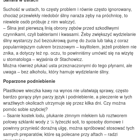
Suchość w ustach, to częsty problem i równie często ignorowany,
chociaż przewlekły niedobór śliny naraża zęby na próchnicę, to
niewiele osób próbuje z nim walczyć.
– Ślina jest pierwszą linią obrony zębów przed szkodliwymi
czynnikami, czyli bakteriami i kwasami. Żeby zwiększyć wydzielanie
śliny wystarczy żuć bezcukrową gumę do żucia lub taką z coraz
popularniejszym cukrem brzozowym – ksylitolem, jeżeli problem nie
znika, a dotyczy też np. oczu, to powinniśmy umówić się na wizytę
u stomatologa – wyjaśnia dr Stachowicz.
Można również płukać usta przeznaczonymi do tego płynami, ale
uwaga – bez alkoholu, który hamuje wydzielanie śliny.
Poparzone podniebienie
Plastikowe wieczka kawy na wynos nie ułatwiają sprawy, często
bardzo gorący płyn parzy język i podniebienie, a pieczenie w tych
wrażliwych okolicach utrzymuje się przez kilka dni. Czy można
pomóc sobie szybciej?
– Ssanie kostek lodu, płukanie zimnym mlekiem lub roztworem
połowy szklanki wody z ¼ łyżeczki soli, to sposoby domowe i
powinny przynieść doraźną ulgę, można spróbować stosować tych
samych preparatów, które są polecane przy aftach – radzi