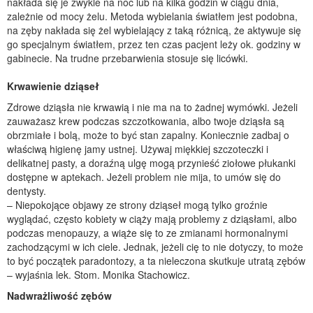
nakłada się je zwykle na noc lub na kilka godzin w ciągu dnia,
zależnie od mocy żelu. Metoda wybielania światłem jest podobna,
na zęby nakłada się żel wybielający z taką różnicą, że aktywuje się
go specjalnym światłem, przez ten czas pacjent leży ok. godziny w
gabinecie. Na trudne przebarwienia stosuje się licówki.
Krwawienie dziąseł
Zdrowe dziąsła nie krwawią i nie ma na to żadnej wymówki. Jeżeli
zauważasz krew podczas szczotkowania, albo twoje dziąsła są
obrzmiałe i bolą, może to być stan zapalny. Koniecznie zadbaj o
właściwą higienę jamy ustnej. Używaj miękkiej szczoteczki i
delikatnej pasty, a doraźną ulgę mogą przynieść ziołowe płukanki
dostępne w aptekach. Jeżeli problem nie mija, to umów się do
dentysty.
– Niepokojące objawy ze strony dziąseł mogą tylko groźnie
wyglądać, często kobiety w ciąży mają problemy z dziąsłami, albo
podczas menopauzy, a wiąże się to ze zmianami hormonalnymi
zachodzącymi w ich ciele. Jednak, jeżeli cię to nie dotyczy, to może
to być początek paradontozy, a ta nieleczona skutkuje utratą zębów
– wyjaśnia lek. Stom. Monika Stachowicz.
Nadwrażliwość zębów