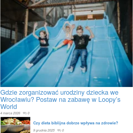
Gdzie zorganizować urodziny dziecka we
Wrocławiu? Postaw na zabawę w Loopy’s
World
4 marca 2026
0
Czy dieta biblijna dobrze wpływa na zdrowie?
9 grudnia 2025
0