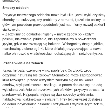
stomatolog.
Smoczy oddech
Przyczyn nieświeżego oddechu może być kilka, jeżeli wykluczyliśmy
choroby np. cukrzycę, czy problemy z nerkami, i jeżeli nie palimy, to
głównym powodem prawdopodobnie jest nadmierny rozwój bakterii
siarkowych.
– Zacznijmy od dokładnej higieny – mycie zębów po każdym
posiłku, nitkowanie, płukanie, nie zapominajmy o powierzchni
języka, gdzie też rozwijają się bakterie. Wzbogaćmy dietę o jabłka,
marchewkę, zielone ogórki, które działają oczyszczająco, a nawet
natkę pietruszki o właściwościach odkażających – radzi dentystka.
Przebarwienia na zębach
Kawa, herbata, czerwone wino, papierosy. Co zrobić, żeby
odzyskać naturalną biel zębów? Stomatolog może zaproponować
kilka rozwiązań, przede wszystkim zaczyna się od usuwania
osadów, czyli paskowania i scallingu, a potem dobiera się metodę
wybielania zależnie od oczekiwanych efektów i przyczyn powstania
przebarwień. Najpopularniejsze są dwa sposoby wybielania:
nakładkowa i gabinetowa – światłem. Przy tej pierwszej dostajesz
do domu indywidualne nakładki i strzykawki z wybielającym żelem,