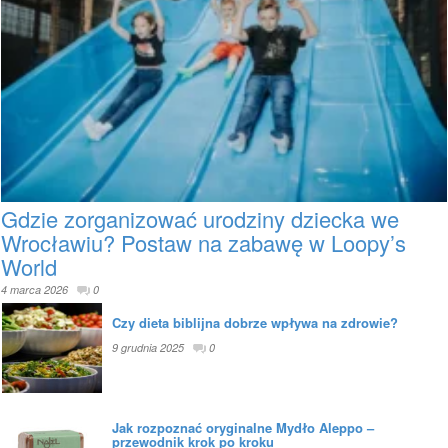
Gdzie zorganizować urodziny dziecka we
Wrocławiu? Postaw na zabawę w Loopy’s
World
4 marca 2026
0
Czy dieta biblijna dobrze wpływa na zdrowie?
9 grudnia 2025
0
Jak rozpoznać oryginalne Mydło Aleppo –
przewodnik krok po kroku