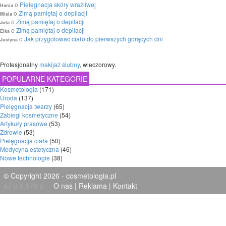
o
Pielęgnacja skóry wrażliwej
Hania
o
Zimą pamiętaj o depilacji
Misia
o
Zimą pamiętaj o depilacji
Jola
o
Zimą pamiętaj o depilacji
Elka
o
Jak przygotować ciało do pierwszych gorących dni
Justyna
Profesjonalny
makijaż ślubny
, wieczorowy.
POPULARNE KATEGORIE
Kosmetologia
(171)
Uroda
(137)
Pielęgnacja twarzy
(65)
Zabiegi kosmetyczne
(54)
Artykuły prasowe
(53)
Zdrowie
(53)
Pielęgnacja ciała
(50)
Medycyna estetyczna
(46)
Nowe technologie
(38)
© Copyright 2026 - cosmetologia.pl
47 q 0,576 s
O nas
|
Reklama
|
Kontakt