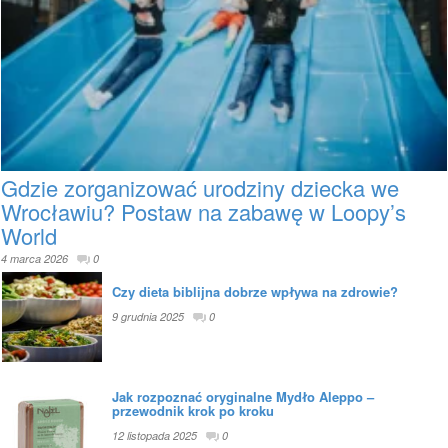
Gdzie zorganizować urodziny dziecka we
Wrocławiu? Postaw na zabawę w Loopy’s
World
4 marca 2026
0
Czy dieta biblijna dobrze wpływa na zdrowie?
9 grudnia 2025
0
Jak rozpoznać oryginalne Mydło Aleppo –
przewodnik krok po kroku
12 listopada 2025
0