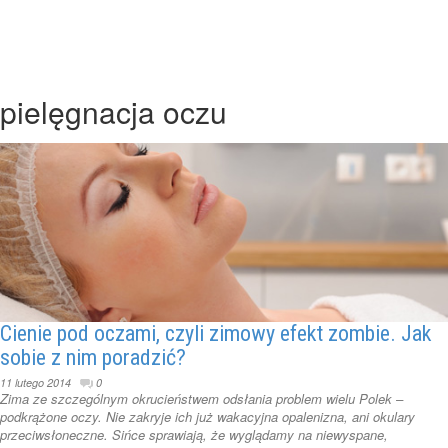
pielęgnacja oczu
Cienie pod oczami, czyli zimowy efekt zombie. Jak
sobie z nim poradzić?
11 lutego 2014
0
Zima ze szczególnym okrucieństwem odsłania problem wielu Polek –
podkrążone oczy. Nie zakryje ich już wakacyjna opalenizna, ani okulary
przeciwsłoneczne. Sińce sprawiają, że wyglądamy na niewyspane,