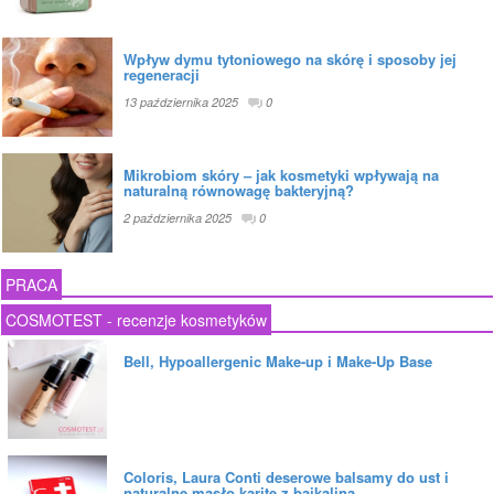
Wpływ dymu tytoniowego na skórę i sposoby jej
regeneracji
13 października 2025
0
Mikrobiom skóry – jak kosmetyki wpływają na
naturalną równowagę bakteryjną?
2 października 2025
0
PRACA
COSMOTEST - recenzje kosmetyków
Bell, Hypoallergenic Make-up i Make-Up Base
Coloris, Laura Conti deserowe balsamy do ust i
naturalne masło karite z bajkaliną