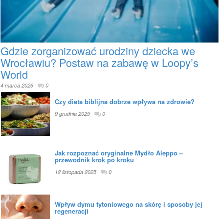
Gdzie zorganizować urodziny dziecka we
Wrocławiu? Postaw na zabawę w Loopy’s
World
4 marca 2026
0
Czy dieta biblijna dobrze wpływa na zdrowie?
9 grudnia 2025
0
Jak rozpoznać oryginalne Mydło Aleppo –
przewodnik krok po kroku
12 listopada 2025
0
Wpływ dymu tytoniowego na skórę i sposoby jej
regeneracji