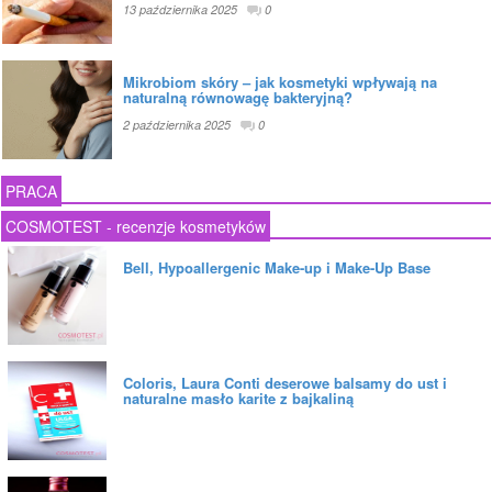
13 października 2025
0
Mikrobiom skóry – jak kosmetyki wpływają na
naturalną równowagę bakteryjną?
2 października 2025
0
PRACA
COSMOTEST - recenzje kosmetyków
Bell, Hypoallergenic Make-up i Make-Up Base
Coloris, Laura Conti deserowe balsamy do ust i
naturalne masło karite z bajkaliną