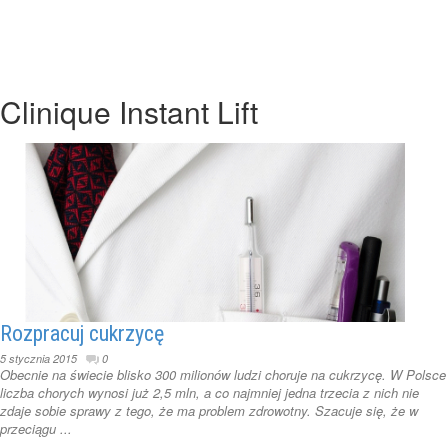
Clinique Instant Lift
Rozpracuj cukrzycę
5 stycznia 2015
0
Obecnie na świecie blisko 300 milionów ludzi choruje na cukrzycę. W Polsce
liczba chorych wynosi już 2,5 mln, a co najmniej jedna trzecia z nich nie
zdaje sobie sprawy z tego, że ma problem zdrowotny. Szacuje się, że w
przeciągu ...