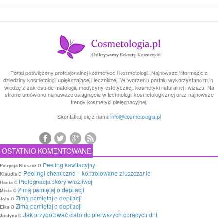
Portal poświęcony profesjonalnej kosmetyce i kosmetologii. Najnowsze informacje z
dziedziny kosmetologii upiększającej i leczniczej. W tworzeniu portalu wykorzystano m.in.
wiedzę z zakresu dermatologii, medycyny estetycznej, kosmetyki naturalnej i wizażu. Na
stronie omówiono najnowsze osiągnięcia w technologii kosmetologicznej oraz najnowsze
trendy kosmetyki pielęgnacyjnej.
Skontatkuj się z nami:
info@cosmetologia.pl
OSTATNIO KOMENTOWANE
o
Peeling kawitacyjny
Patrycja Bluszcz
o
Peelingi chemiczne – kontrolowane złuszczanie
Klaudia
o
Pielęgnacja skóry wrażliwej
Hania
o
Zimą pamiętaj o depilacji
Misia
o
Zimą pamiętaj o depilacji
Jola
o
Zimą pamiętaj o depilacji
Elka
o
Jak przygotować ciało do pierwszych gorących dni
Justyna