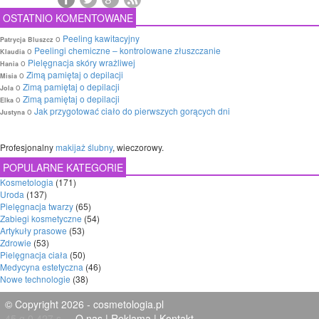
OSTATNIO KOMENTOWANE
o
Peeling kawitacyjny
Patrycja Bluszcz
o
Peelingi chemiczne – kontrolowane złuszczanie
Klaudia
o
Pielęgnacja skóry wrażliwej
Hania
o
Zimą pamiętaj o depilacji
Misia
o
Zimą pamiętaj o depilacji
Jola
o
Zimą pamiętaj o depilacji
Elka
o
Jak przygotować ciało do pierwszych gorących dni
Justyna
Profesjonalny
makijaż ślubny
, wieczorowy.
POPULARNE KATEGORIE
Kosmetologia
(171)
Uroda
(137)
Pielęgnacja twarzy
(65)
Zabiegi kosmetyczne
(54)
Artykuły prasowe
(53)
Zdrowie
(53)
Pielęgnacja ciała
(50)
Medycyna estetyczna
(46)
Nowe technologie
(38)
© Copyright 2026 - cosmetologia.pl
45 q 0,427 s
O nas
|
Reklama
|
Kontakt