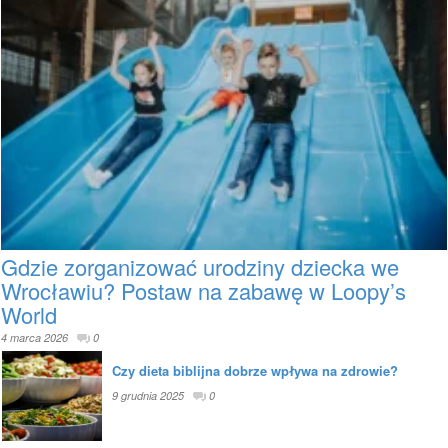
Gdzie zorganizować urodziny dziecka we
Wrocławiu? Postaw na zabawę w Loopy’s
World
4 marca 2026
0
Czy dieta biblijna dobrze wpływa na zdrowie?
9 grudnia 2025
0