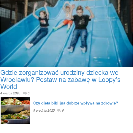
Gdzie zorganizować urodziny dziecka we
Wrocławiu? Postaw na zabawę w Loopy’s
World
4 marca 2026
0
Czy dieta biblijna dobrze wpływa na zdrowie?
9 grudnia 2025
0