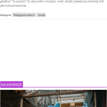
gładka? To proste! To wszystko możesz mieć dzięki pierwszej polskiej linii
dermokosmetyków ...
Kategorie:
Pielęgnacja twarzy
Uroda
NAJNOWSZE