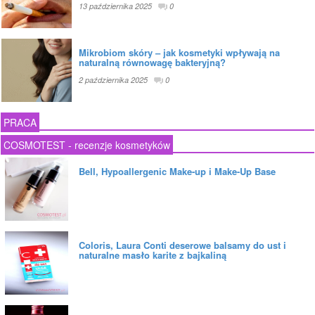
13 października 2025
0
Mikrobiom skóry – jak kosmetyki wpływają na
naturalną równowagę bakteryjną?
2 października 2025
0
PRACA
COSMOTEST - recenzje kosmetyków
Bell, Hypoallergenic Make-up i Make-Up Base
Coloris, Laura Conti deserowe balsamy do ust i
naturalne masło karite z bajkaliną