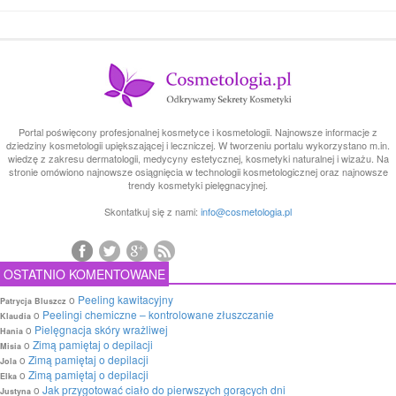
Portal poświęcony profesjonalnej kosmetyce i kosmetologii. Najnowsze informacje z
dziedziny kosmetologii upiększającej i leczniczej. W tworzeniu portalu wykorzystano m.in.
wiedzę z zakresu dermatologii, medycyny estetycznej, kosmetyki naturalnej i wizażu. Na
stronie omówiono najnowsze osiągnięcia w technologii kosmetologicznej oraz najnowsze
trendy kosmetyki pielęgnacyjnej.
Skontatkuj się z nami:
info@cosmetologia.pl
OSTATNIO KOMENTOWANE
o
Peeling kawitacyjny
Patrycja Bluszcz
o
Peelingi chemiczne – kontrolowane złuszczanie
Klaudia
o
Pielęgnacja skóry wrażliwej
Hania
o
Zimą pamiętaj o depilacji
Misia
o
Zimą pamiętaj o depilacji
Jola
o
Zimą pamiętaj o depilacji
Elka
o
Jak przygotować ciało do pierwszych gorących dni
Justyna