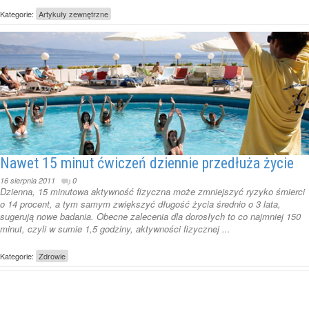
Kategorie:
Artykuły zewnętrzne
Nawet 15 minut ćwiczeń dziennie przedłuża życie
16 sierpnia 2011
0
Dzienna, 15 minutowa aktywność fizyczna może zmniejszyć ryzyko śmierci
o 14 procent, a tym samym zwiększyć długość życia średnio o 3 lata,
sugerują nowe badania. Obecne zalecenia dla dorosłych to co najmniej 150
minut, czyli w sumie 1,5 godziny, aktywności fizycznej ...
Kategorie:
Zdrowie