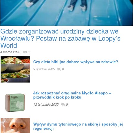
Gdzie zorganizować urodziny dziecka we
Wrocławiu? Postaw na zabawę w Loopy’s
World
4 marca 2026
0
Czy dieta biblijna dobrze wpływa na zdrowie?
9 grudnia 2025
0
Jak rozpoznać oryginalne Mydło Aleppo –
przewodnik krok po kroku
12 listopada 2025
0
Wpływ dymu tytoniowego na skórę i sposoby jej
regeneracji