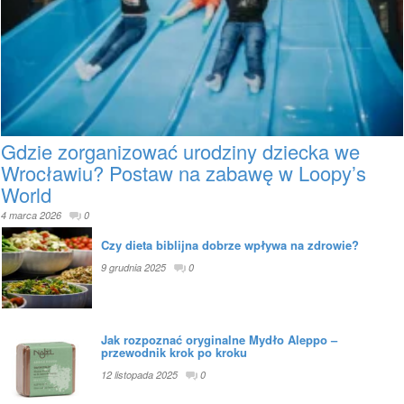
Gdzie zorganizować urodziny dziecka we
Wrocławiu? Postaw na zabawę w Loopy’s
World
4 marca 2026
0
Czy dieta biblijna dobrze wpływa na zdrowie?
9 grudnia 2025
0
Jak rozpoznać oryginalne Mydło Aleppo –
przewodnik krok po kroku
12 listopada 2025
0