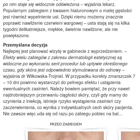
po nim staje się widocznie odświeżona
– wyjaśnia lekarz.
Popularnym zabiegiem z kwasem hialuronowym o małej gęstości
jest również wypełnienie ust. Dzięki niemu możemy znacznie
poprawić nawilżenie czerwieni wargowej – usta stają się na kilka
tygodni delikatniejsze, miękkie, świetnie nawilżone, ale nie
powiększone.
Przemyślana decyzja
Najlepiej jest planować wizytę w gabinecie z wyprzedzeniem. –
Efekty wielu zabiegów z zakresu dermatologii estetycznej są
widoczne po wykonaniu serii procedur lub upływie określonego
czasu, gdy skóra jest odpowiednio stymulowana do odnowy
–
wyjaśnia dr Wilkowska-Trojniel. W przypadku korekty zmarszczek 7
– 10 dni powinno wystarczyć do pełnego efektu i ustąpienia
ewentualnych zasinień. Należy bowiem pamiętać, że przy nawet
najdrobniejszym przerwaniu ciągłości skóry, czyli gdy mamy do
czynienia z iniekcją, istnieje ryzyko wystąpienia zasinień czy
zaczerwienienia, co wynika z indywidualnych cech skóry pacjenta.
Nie zawsze więc uda się od razu po zabiegu pobiec na bal…