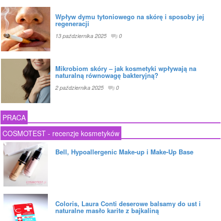
Wpływ dymu tytoniowego na skórę i sposoby jej
regeneracji
13 października 2025
0
Mikrobiom skóry – jak kosmetyki wpływają na
naturalną równowagę bakteryjną?
2 października 2025
0
PRACA
COSMOTEST - recenzje kosmetyków
Bell, Hypoallergenic Make-up i Make-Up Base
Coloris, Laura Conti deserowe balsamy do ust i
naturalne masło karite z bajkaliną