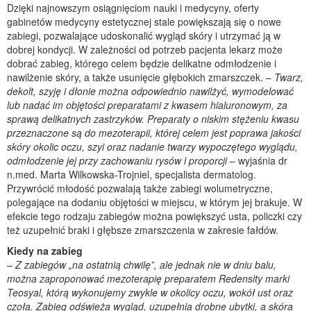
Dzięki najnowszym osiągnięciom nauki i medycyny, oferty
gabinetów medycyny estetycznej stale powiększają się o nowe
zabiegi, pozwalające udoskonalić wygląd skóry i utrzymać ją w
dobrej kondycji. W zależności od potrzeb pacjenta lekarz może
dobrać zabieg, którego celem będzie delikatne odmłodzenie i
nawilżenie skóry, a także usunięcie głębokich zmarszczek. –
Twarz,
dekolt, szyję i dłonie można odpowiednio nawilżyć, wymodelować
lub nadać im objętości preparatami z kwasem hialuronowym, za
sprawą delikatnych zastrzyków. Preparaty o niskim stężeniu kwasu
przeznaczone są do mezoterapii, której celem jest poprawa jakości
skóry okolic oczu, szyi oraz nadanie twarzy wypoczętego wyglądu,
odmłodzenie jej przy zachowaniu rysów i proporcji
– wyjaśnia dr
n.med. Marta Wilkowska-Trojniel, specjalista dermatolog.
Przywrócić młodość pozwalają także zabiegi wolumetryczne,
polegające na dodaniu objętości w miejscu, w którym jej brakuje. W
efekcie tego rodzaju zabiegów można powiększyć usta, policzki czy
też uzupełnić braki i głębsze zmarszczenia w zakresie fałdów.
Kiedy na zabieg
–
Z zabiegów „na ostatnią chwilę”, ale jednak nie w dniu balu,
można zaproponować mezoterapię preparatem Redensity marki
Teosyal, którą wykonujemy zwykle w okolicy oczu, wokół ust oraz
czoła. Zabieg odświeża wygląd, uzupełnia drobne ubytki, a skóra