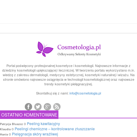
Portal poświęcony profesjonalnej kosmetyce i kosmetologii. Najnowsze informacje z
dziedziny kosmetologii upiększającej i leczniczej. W tworzeniu portalu wykorzystano m.in.
wiedzę z zakresu dermatologii, medycyny estetycznej, kosmetyki naturalnej i wizażu. Na
stronie omówiono najnowsze osiągnięcia w technologii kosmetologicznej oraz najnowsze
trendy kosmetyki pielęgnacyjnej.
Skontatkuj się z nami:
info@cosmetologia.pl
OSTATNIO KOMENTOWANE
o
Peeling kawitacyjny
Patrycja Bluszcz
o
Peelingi chemiczne – kontrolowane złuszczanie
Klaudia
o
Pielęgnacja skóry wrażliwej
Hania