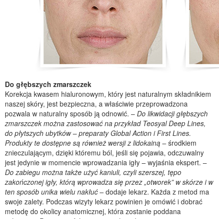
Do głębszych zmarszczek
Korekcja kwasem hialuronowym, który jest naturalnym składnikiem
naszej skóry, jest bezpieczna, a właściwie przeprowadzona
pozwala w naturalny sposób ją odnowić. –
Do likwidacji głębszych
zmarszczek można zastosować na przykład Teosyal Deep Lines,
do płytszych ubytków – preparaty Global Action i First Lines.
Produkty te dostępne są również wersji z lidokainą
– środkiem
znieczulającym, dzięki któremu ból, jeśli się pojawia, odczuwalny
jest jedynie w momencie wprowadzania igły – wyjaśnia ekspert. –
Do zabiegu można także użyć kaniuli, czyli szerszej, tępo
zakończonej igły, którą wprowadza się przez „otworek” w skórze i w
ten sposób unika wielu nakłuć
– dodaje lekarz. Każda z metod ma
swoje zalety. Podczas wizyty lekarz powinien je omówić i dobrać
metodę do okolicy anatomicznej, która zostanie poddana