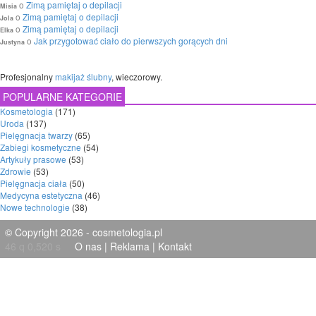
o
Zimą pamiętaj o depilacji
Misia
o
Zimą pamiętaj o depilacji
Jola
o
Zimą pamiętaj o depilacji
Elka
o
Jak przygotować ciało do pierwszych gorących dni
Justyna
Profesjonalny
makijaż ślubny
, wieczorowy.
POPULARNE KATEGORIE
Kosmetologia
(171)
Uroda
(137)
Pielęgnacja twarzy
(65)
Zabiegi kosmetyczne
(54)
Artykuły prasowe
(53)
Zdrowie
(53)
Pielęgnacja ciała
(50)
Medycyna estetyczna
(46)
Nowe technologie
(38)
© Copyright 2026 - cosmetologia.pl
46 q 0,520 s
O nas
|
Reklama
|
Kontakt