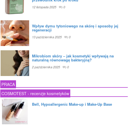
12 listopada 2025
0
Wpływ dymu tytoniowego na skórę i sposoby jej
regeneracji
13 października 2025
0
Mikrobiom skóry – jak kosmetyki wpływają na
naturalną równowagę bakteryjną?
2 października 2025
0
PRACA
COSMOTEST - recenzje kosmetyków
Bell, Hypoallergenic Make-up i Make-Up Base