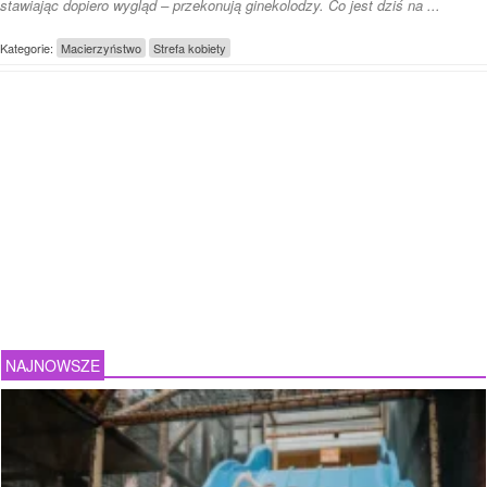
stawiając dopiero wygląd – przekonują ginekolodzy. Co jest dziś na ...
Kategorie:
Macierzyństwo
Strefa kobiety
NAJNOWSZE