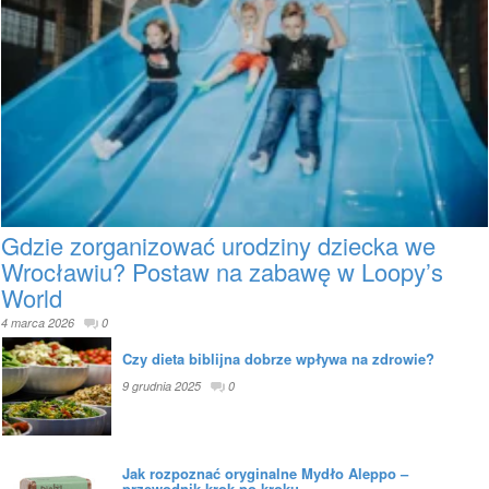
Gdzie zorganizować urodziny dziecka we
Wrocławiu? Postaw na zabawę w Loopy’s
World
4 marca 2026
0
Czy dieta biblijna dobrze wpływa na zdrowie?
9 grudnia 2025
0
Jak rozpoznać oryginalne Mydło Aleppo –
przewodnik krok po kroku