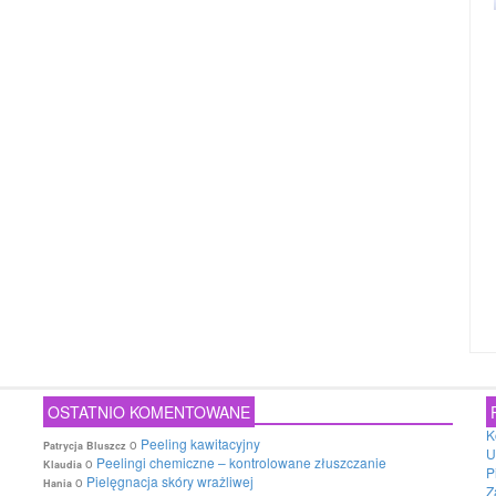
OSTATNIO KOMENTOWANE
K
o
Peeling kawitacyjny
Patrycja Bluszcz
U
o
Peelingi chemiczne – kontrolowane złuszczanie
Klaudia
P
o
Pielęgnacja skóry wrażliwej
Hania
Z