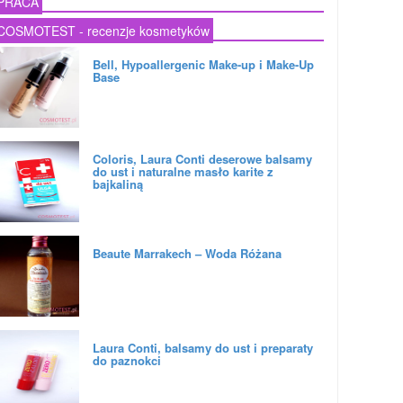
PRACA
COSMOTEST - recenzje kosmetyków
Bell, Hypoallergenic Make-up i Make-Up
Base
Coloris, Laura Conti deserowe balsamy
do ust i naturalne masło karite z
bajkaliną
Beaute Marrakech – Woda Różana
Laura Conti, balsamy do ust i preparaty
do paznokci