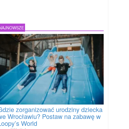
NAJNOWSZE
Gdzie zorganizować urodziny dziecka
we Wrocławiu? Postaw na zabawę w
Loopy’s World