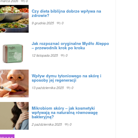
 marca 2026
0
Czy dieta biblijna dobrze wpływa na
zdrowie?
9 grudnia 2025
0
Jak rozpoznać oryginalne Mydło Aleppo
– przewodnik krok po kroku
12 listopada 2025
0
Wpływ dymu tytoniowego na skórę i
sposoby jej regeneracji
13 października 2025
0
Mikrobiom skóry – jak kosmetyki
wpływają na naturalną równowagę
bakteryjną?
2 października 2025
0