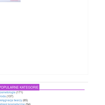
POPULARNE KATEGORIE
osmetologia
(171)
roda
(137)
ielęgnacja twarzy
(65)
abiegi kosmetyczne
(54)