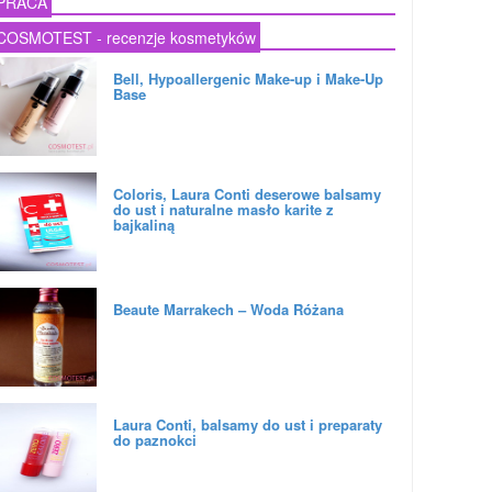
PRACA
COSMOTEST - recenzje kosmetyków
Bell, Hypoallergenic Make-up i Make-Up
Base
Coloris, Laura Conti deserowe balsamy
do ust i naturalne masło karite z
bajkaliną
Beaute Marrakech – Woda Różana
Laura Conti, balsamy do ust i preparaty
do paznokci