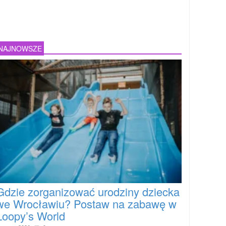
NAJNOWSZE
Gdzie zorganizować urodziny dziecka
we Wrocławiu? Postaw na zabawę w
Loopy’s World