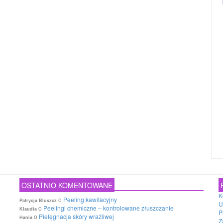
OSTATNIO KOMENTOWANE
K
o
Peeling kawitacyjny
Patrycja Bluszcz
U
o
Peelingi chemiczne – kontrolowane złuszczanie
Klaudia
P
o
Pielęgnacja skóry wrażliwej
Hania
Z