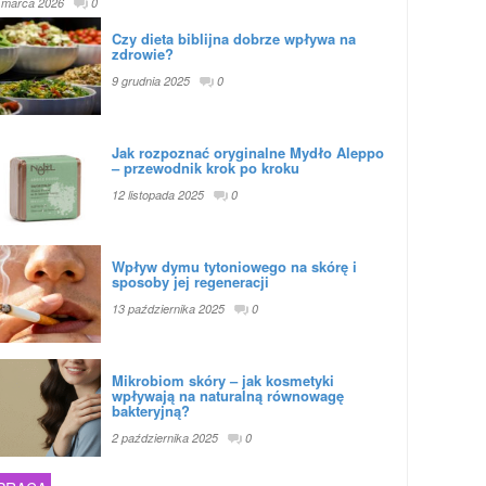
 marca 2026
0
Czy dieta biblijna dobrze wpływa na
zdrowie?
9 grudnia 2025
0
Jak rozpoznać oryginalne Mydło Aleppo
– przewodnik krok po kroku
12 listopada 2025
0
Wpływ dymu tytoniowego na skórę i
sposoby jej regeneracji
13 października 2025
0
Mikrobiom skóry – jak kosmetyki
wpływają na naturalną równowagę
bakteryjną?
2 października 2025
0