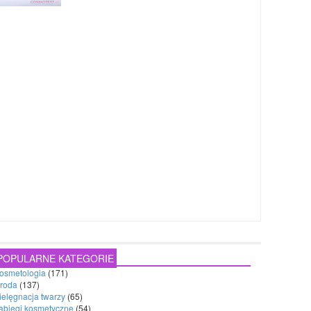
POPULARNE KATEGORIE
osmetologia
(171)
roda
(137)
ielęgnacja twarzy
(65)
abiegi kosmetyczne
(54)