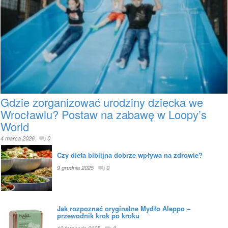
Gdzie zorganizować urodziny dziecka we
Wrocławiu? Postaw na zabawę w Loopy’s
World
4 marca 2026
0
Czy dieta biblijna dobrze wpływa na zdrowie?
9 grudnia 2025
0
Jak rozpoznać oryginalne Mydło Aleppo –
przewodnik krok po kroku