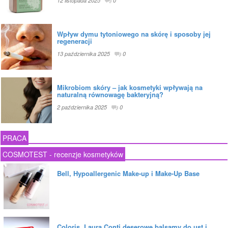
12 listopada 2025
0
Wpływ dymu tytoniowego na skórę i sposoby jej
regeneracji
13 października 2025
0
Mikrobiom skóry – jak kosmetyki wpływają na
naturalną równowagę bakteryjną?
2 października 2025
0
PRACA
COSMOTEST - recenzje kosmetyków
Bell, Hypoallergenic Make-up i Make-Up Base
Coloris, Laura Conti deserowe balsamy do ust i