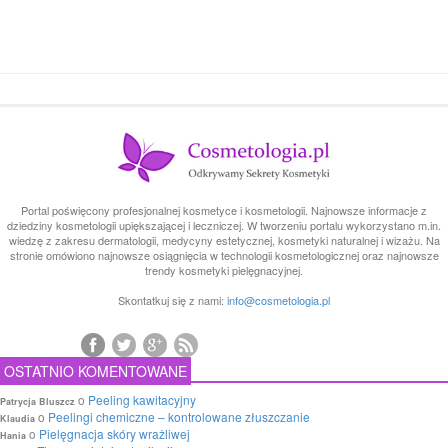
Portal poświęcony profesjonalnej kosmetyce i kosmetologii. Najnowsze informacje z
dziedziny kosmetologii upiększającej i leczniczej. W tworzeniu portalu wykorzystano m.in.
wiedzę z zakresu dermatologii, medycyny estetycznej, kosmetyki naturalnej i wizażu. Na
stronie omówiono najnowsze osiągnięcia w technologii kosmetologicznej oraz najnowsze
trendy kosmetyki pielęgnacyjnej.
Skontatkuj się z nami:
info@cosmetologia.pl
OSTATNIO KOMENTOWANE
o
Peeling kawitacyjny
Patrycja Bluszcz
o
Peelingi chemiczne – kontrolowane złuszczanie
Klaudia
o
Pielęgnacja skóry wrażliwej
Hania