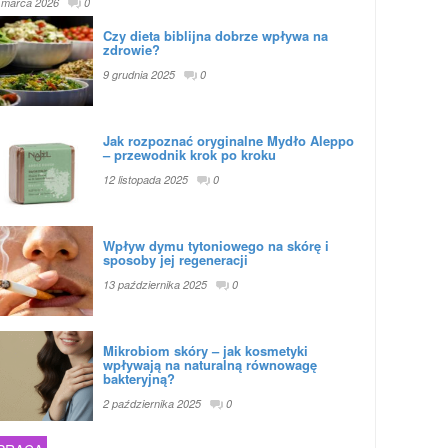
 marca 2026
0
Czy dieta biblijna dobrze wpływa na
zdrowie?
9 grudnia 2025
0
Jak rozpoznać oryginalne Mydło Aleppo
– przewodnik krok po kroku
12 listopada 2025
0
Wpływ dymu tytoniowego na skórę i
sposoby jej regeneracji
13 października 2025
0
Mikrobiom skóry – jak kosmetyki
wpływają na naturalną równowagę
bakteryjną?
2 października 2025
0