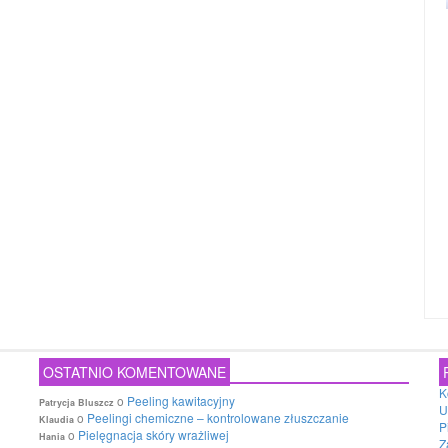
OSTATNIO KOMENTOWANE
K
o
Peeling kawitacyjny
Patrycja Bluszcz
U
o
Peelingi chemiczne – kontrolowane złuszczanie
Klaudia
P
o
Pielęgnacja skóry wrażliwej
Hania
Z