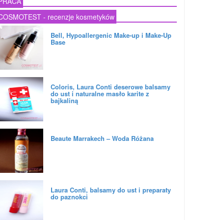
PRACA
COSMOTEST - recenzje kosmetyków
Bell, Hypoallergenic Make-up i Make-Up
Base
Coloris, Laura Conti deserowe balsamy
do ust i naturalne masło karite z
bajkaliną
Beaute Marrakech – Woda Różana
Laura Conti, balsamy do ust i preparaty
do paznokci