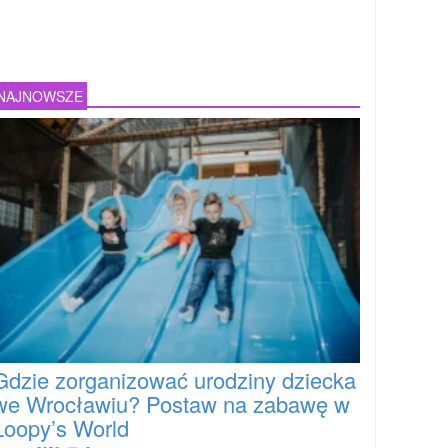
NAJNOWSZE
Gdzie zorganizować urodziny dziecka
we Wrocławiu? Postaw na zabawę w
Loopy’s World