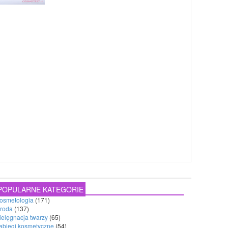
POPULARNE KATEGORIE
osmetologia
(171)
roda
(137)
ielęgnacja twarzy
(65)
abiegi kosmetyczne
(54)