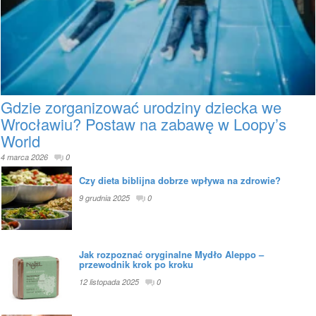
Gdzie zorganizować urodziny dziecka we
Wrocławiu? Postaw na zabawę w Loopy’s
World
4 marca 2026
0
Czy dieta biblijna dobrze wpływa na zdrowie?
9 grudnia 2025
0
Jak rozpoznać oryginalne Mydło Aleppo –
przewodnik krok po kroku
12 listopada 2025
0