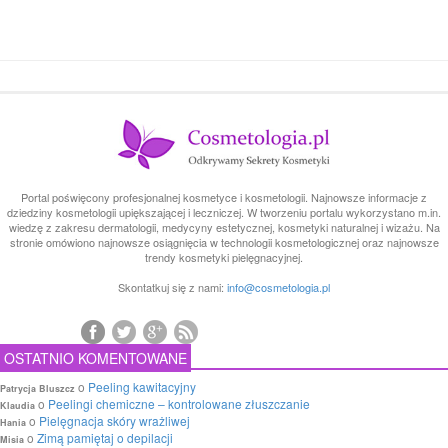
Portal poświęcony profesjonalnej kosmetyce i kosmetologii. Najnowsze informacje z
dziedziny kosmetologii upiększającej i leczniczej. W tworzeniu portalu wykorzystano m.in.
wiedzę z zakresu dermatologii, medycyny estetycznej, kosmetyki naturalnej i wizażu. Na
stronie omówiono najnowsze osiągnięcia w technologii kosmetologicznej oraz najnowsze
trendy kosmetyki pielęgnacyjnej.
Skontatkuj się z nami:
info@cosmetologia.pl
OSTATNIO KOMENTOWANE
o
Peeling kawitacyjny
Patrycja Bluszcz
o
Peelingi chemiczne – kontrolowane złuszczanie
Klaudia
o
Pielęgnacja skóry wrażliwej
Hania
o
Zimą pamiętaj o depilacji
Misia