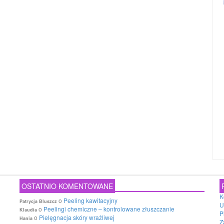
OSTATNIO KOMENTOWANE
K
o
Peeling kawitacyjny
Patrycja Bluszcz
U
o
Peelingi chemiczne – kontrolowane złuszczanie
Klaudia
P
o
Pielęgnacja skóry wrażliwej
Hania
Z