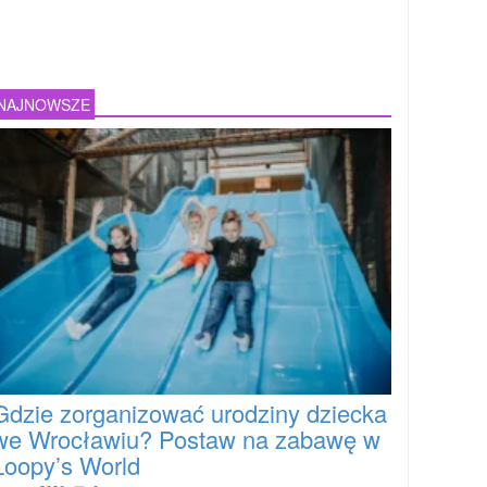
NAJNOWSZE
Gdzie zorganizować urodziny dziecka
we Wrocławiu? Postaw na zabawę w
Loopy’s World