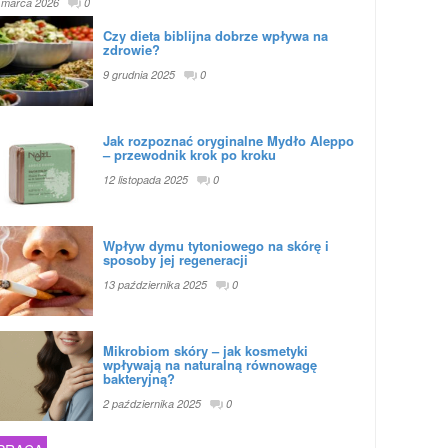
 marca 2026
0
Czy dieta biblijna dobrze wpływa na
zdrowie?
9 grudnia 2025
0
Jak rozpoznać oryginalne Mydło Aleppo
– przewodnik krok po kroku
12 listopada 2025
0
Wpływ dymu tytoniowego na skórę i
sposoby jej regeneracji
13 października 2025
0
Mikrobiom skóry – jak kosmetyki
wpływają na naturalną równowagę
bakteryjną?
2 października 2025
0