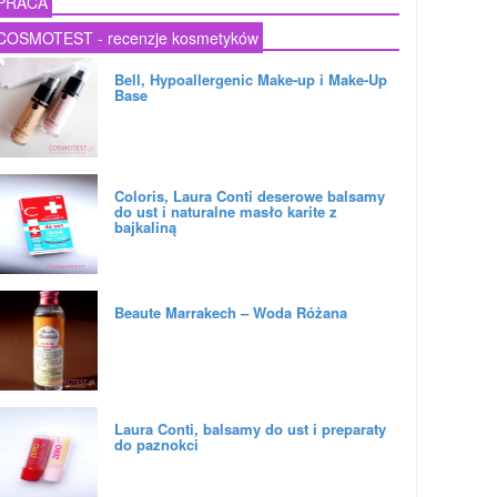
PRACA
COSMOTEST - recenzje kosmetyków
Bell, Hypoallergenic Make-up i Make-Up
Base
Coloris, Laura Conti deserowe balsamy
do ust i naturalne masło karite z
bajkaliną
Beaute Marrakech – Woda Różana
Laura Conti, balsamy do ust i preparaty
do paznokci