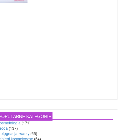
POPULARNE KATEGORIE
osmetologia
(171)
roda
(137)
ielęgnacja twarzy
(65)
abiegi kosmetyczne
(54)