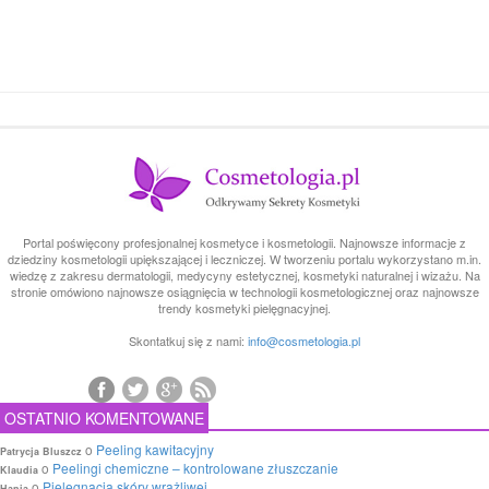
Portal poświęcony profesjonalnej kosmetyce i kosmetologii. Najnowsze informacje z
dziedziny kosmetologii upiększającej i leczniczej. W tworzeniu portalu wykorzystano m.in.
wiedzę z zakresu dermatologii, medycyny estetycznej, kosmetyki naturalnej i wizażu. Na
stronie omówiono najnowsze osiągnięcia w technologii kosmetologicznej oraz najnowsze
trendy kosmetyki pielęgnacyjnej.
Skontatkuj się z nami:
info@cosmetologia.pl
OSTATNIO KOMENTOWANE
o
Peeling kawitacyjny
Patrycja Bluszcz
o
Peelingi chemiczne – kontrolowane złuszczanie
Klaudia
o
Pielęgnacja skóry wrażliwej
Hania