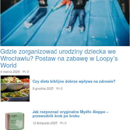
Gdzie zorganizować urodziny dziecka we
Wrocławiu? Postaw na zabawę w Loopy’s
World
4 marca 2026
0
Czy dieta biblijna dobrze wpływa na zdrowie?
9 grudnia 2025
0
Jak rozpoznać oryginalne Mydło Aleppo –
przewodnik krok po kroku
12 listopada 2025
0